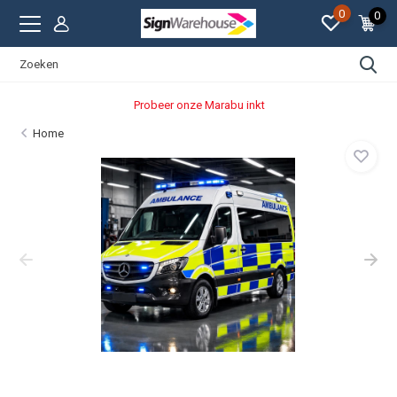
0
0
Probeer onze Marabu inkt
Home