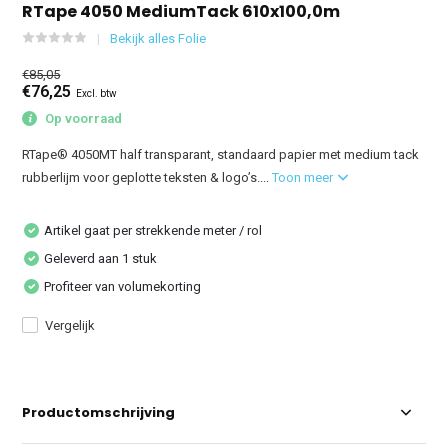
RTape 4050 MediumTack 610x100,0m
Bekijk alles Folie
€85,05
€76,25
Excl. btw
Op voorraad
RTape® 4050MT half transparant, standaard papier met medium tack
rubberlijm voor geplotte teksten & logo’s....
Toon meer
Artikel gaat per strekkende meter / rol
Geleverd aan 1 stuk
Profiteer van volumekorting
Vergelijk
Productomschrijving