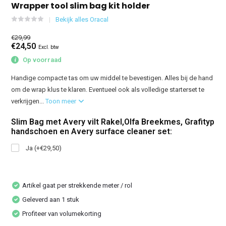
Wrapper tool slim bag kit holder
Bekijk alles Oracal
€29,99
€24,50
Excl. btw
Op voorraad
Handige compacte tas om uw middel te bevestigen. Alles bij de hand
om de wrap klus te klaren. Eventueel ook als volledige starterset te
verkrijgen...
Toon meer
Slim Bag met Avery vilt Rakel,Olfa Breekmes, Grafityp
handschoen en Avery surface cleaner set:
Ja (+€29,50)
Artikel gaat per strekkende meter / rol
Geleverd aan 1 stuk
Profiteer van volumekorting