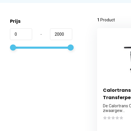
1
Product
Prijs
-
Calortrans
Transferpe
De Calortrans C
zwaargew...