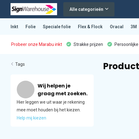
Alle categorieën
Inkt
Folie
Speciale folie
Flex & Flock
Oracal
3M
Probeer onze Marabu inkt
Strakke prijzen
Persoonlijke
Product
Tags
Wij helpen je
graag met zoeken.
Hier leggen we uit waar je rekening
mee moet houden bij het kiezen.
Help mij kiezen