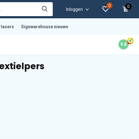
0
0
Inloggen
rlasers
Signwarehouse nieuws
9.8
extielpers