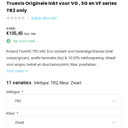
Truevis Originele Inkt voor VG , SG en VF series
TR2 only
Bekijk alles Inkt
€109,-
€105,45
Excl. btw
Op voorraad
Roland TrueVIS TR2 Inkt: Eco-solvent voor levendige kleuren (met
oranje/groen), snelle laminatie (6u) & 10-20% inktbesparing. Ideaal
voor wraps, textiel en duurzame prints. Max. prestaties....
Toon meer
11 variaties
Inkttype: TR2, Kleur: Zwart
Inkttype:
*
Kleur:
*