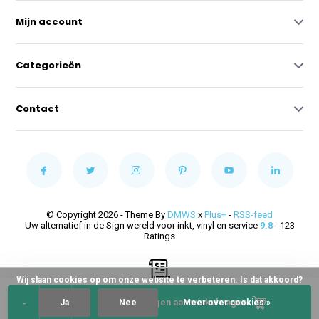
Mijn account
Categorieën
Contact
© Copyright 2026 - Theme By
DMWS
x
Plus+
-
RSS-feed
Uw alternatief in de Sign wereld voor inkt, vinyl en service
9.8
- 123
Ratings
Wij slaan cookies op om onze website te verbeteren. Is dat akkoord?
-
+
Toevoegen aan winkelwagen
Ja
Nee
Meer over cookies »