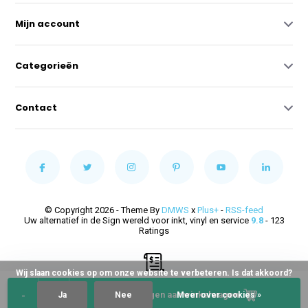
Mijn account
Categorieën
Contact
© Copyright 2026 - Theme By
DMWS
x
Plus+
-
RSS-feed
Uw alternatief in de Sign wereld voor inkt, vinyl en service
9.8
- 123
Ratings
Wij slaan cookies op om onze website te verbeteren. Is dat akkoord?
-
+
Toevoegen aan winkelwagen
Ja
Nee
Meer over cookies »