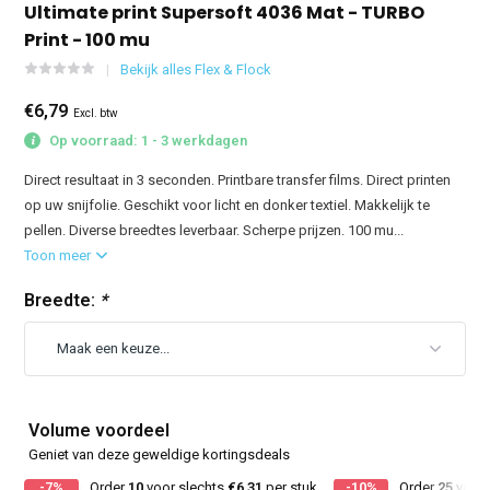
Ultimate print Supersoft 4036 Mat - TURBO
Print - 100 mu
Bekijk alles Flex & Flock
€6,79
Excl. btw
Op voorraad: 1 - 3 werkdagen
Direct resultaat in 3 seconden. Printbare transfer films. Direct printen
op uw snijfolie. Geschikt voor licht en donker textiel. Makkelijk te
pellen. Diverse breedtes leverbaar. Scherpe prijzen. 100 mu...
Toon meer
Breedte:
*
Volume voordeel
Geniet van deze geweldige kortingsdeals
-7%
Order
10
voor slechts
€6,31
per stuk
-10%
Order
25
voor 