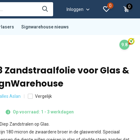
0
0
Inloggen
rlasers
Signwarehouse nieuws
9.8
 Zandstraalfolie voor Glas &
SignWarehouse
 alles Aslan
Vergelijk
Op voorraad: 1 - 3 werkdagen
 Diep Zandstralen op Glas.
ijn 180 micron de zwaardere broer in de glaswereld. Speciaal
nsen die diepte willen creëren in glas of gladde steen zonder dat