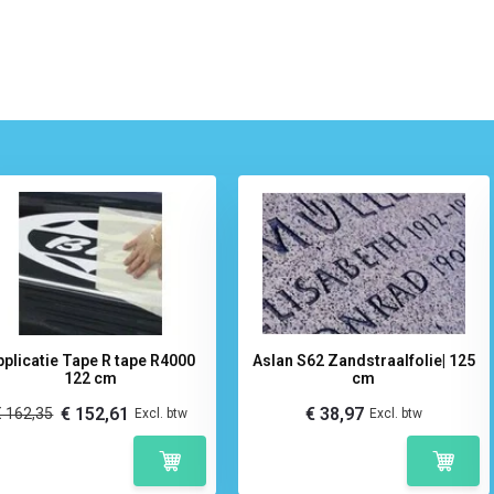
pplicatie Tape R tape R4000
Aslan S62 Zandstraalfolie| 125
122 cm
cm
€ 152,61
€ 38,97
€ 162,35
Excl. btw
Excl. btw