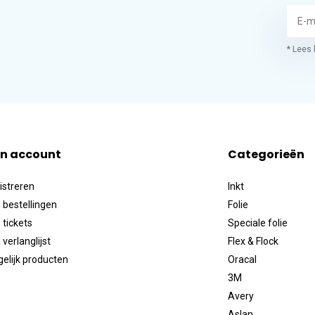
* Lees 
jn account
Categorieën
istreren
Inkt
 bestellingen
Folie
 tickets
Speciale folie
 verlanglijst
Flex & Flock
gelijk producten
Oracal
3M
Avery
Aslan