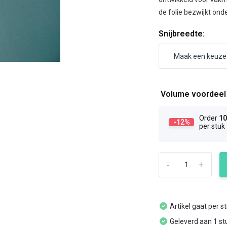
de folie bezwijkt onde
Snijbreedte:
Volume voordee
Order
1
-12%
per stuk
-
+
Artikel gaat per s
Geleverd aan 1 st