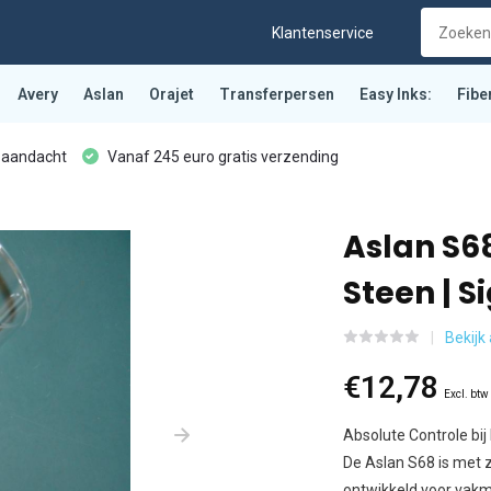
Klantenservice
Avery
Aslan
Orajet
Transferpersen
Easy Inks:
Fibe
 aandacht
Vanaf 245 euro gratis verzending
Aslan S68
Steen | 
Bekijk
€12,78
Excl. btw
Absolute Controle bij
De Aslan S68 is met z
ontwikkeld voor vakme