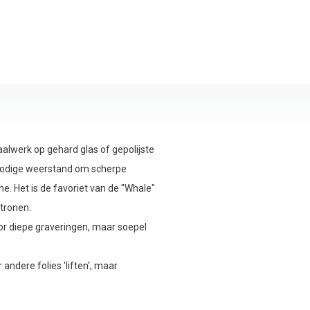
raalwerk op gehard glas of gepolijste
e nodige weerstand om scherpe
ne. Het is de favoriet van de "Whale"
tronen.
or diepe graveringen, maar soepel
 andere folies 'liften', maar