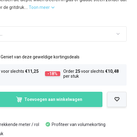
r de gritdruk....
Toon meer
l
Geniet van deze geweldige kortingsdeals
0
voor slechts
€11,25
Order
25
voor slechts
€10,48
-18%
per stuk
Toevoegen aan winkelwagen
trekkende meter / rol
Profiteer van volumekorting
uk