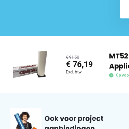
MT52 
€ 91,50
€ 76,19
Appli
Excl. btw
Op voo
Ook voor project
aanbiedingen