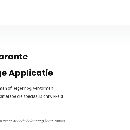
arante
e Applicatie
komen of, erger nog, vervormen
atietape die speciaal is ontwikkeld
.
u exact waar de belettering komt, zonder