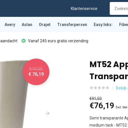
Klantenservice
Avery
Aslan
Orajet
Transferpersen
Easy Inks:
Fibe
 aandacht
Vanaf 245 euro gratis verzending
MT52 App
€ 91,50
Transpar
€ 76,19
Bekijk
€91,50
€76,19
Excl. btw
Semi transparante Ap
medium tack - MT52 E