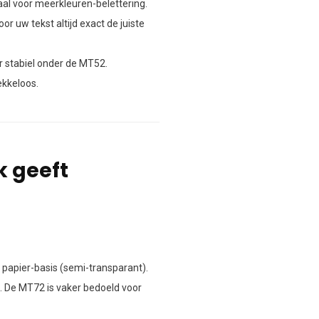
aal voor meerkleuren-belettering.
or uw tekst altijd exact de juiste
ar stabiel onder de MT52.
ekkeloos.
k geeft
 papier-basis (semi-transparant).
n. De MT72 is vaker bedoeld voor