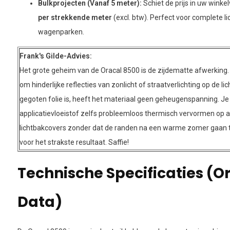
Bulkprojecten (Vanaf 5 meter):
Schiet de prijs in uw wink
per strekkende meter
(excl. btw). Perfect voor complete l
wagenparken.
Frank's Gilde-Advies:
Het grote geheim van de Oracal 8500 is de zijdematte afwerking.
om hinderlijke reflecties van zonlicht of straatverlichting op de l
gegoten folie is, heeft het materiaal geen geheugenspanning. Je 
applicatievloeistof zelfs probleemloos thermisch vervormen op a
lichtbakcovers zonder dat de randen na een warme zomer gaan t
voor het strakste resultaat. Saffie!
Technische Specificaties (Or
Data)