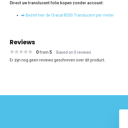
Direct uw translucent folie kopen zonder account:
➡️ Bestel hier de Oracal 8500 Translucent per meter
Reviews
0
5
from
Based on 0 reviews
Er zijn nog geen reviews geschreven over dit product..