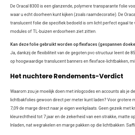
De Oracal 8300 is een glanzende, polymere transparante folie voor
waar u echt doorheen kunt kijken (zoals raamdecoratie). De Oraca
translucent folie die specifiek bedoeld is om licht perfect egaal t
modules of TL-buizen erdoorheen ziet zitten.
Kan deze folie gebruikt worden op flexfaces (gespannen doek
Ja, dankzij de flexibiliteit van de gegoten pvc-structuur leent de 8
op hoogwaardige translucent banners en flexface-lichtbakken, mi
Het nuchtere Rendements-Verdict
Waarom zou je moeilijk doen met inlogcodes en accounts als je de
lichtbakfolies gewoon direct per meter kunt laden? Voor grotere me
7,09 de marge direct naar je eigen werkplaats. Geen gezeik met 
kleurechtheid tot 7 jaar en de zekerheid van een strakke, matte o
Inladen, nat wegrakelen en marge pakken op die lichtbakken. Saffi