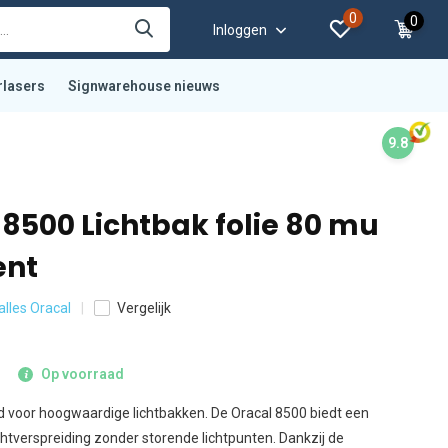
0
0
Inloggen
rlasers
Signwarehouse nieuws
9.8
8500 Lichtbak folie 80 mu
ent
 alles Oracal
Vergelijk
Op voorraad
d voor hoogwaardige lichtbakken. De Oracal 8500 biedt een
htverspreiding zonder storende lichtpunten. Dankzij de