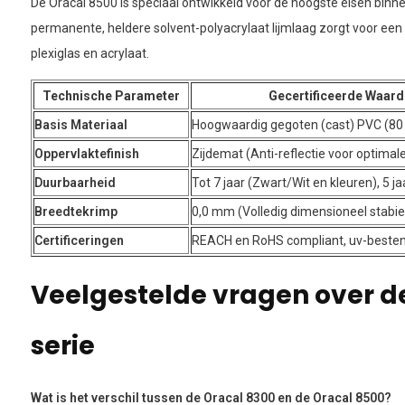
De Oracal 8500 is speciaal ontwikkeld voor de hoogste eisen binn
permanente, heldere solvent-polyacrylaat lijmlaag zorgt voor een
plexiglas en acrylaat.
Technische Parameter
Gecertificeerde Waard
Basis Materiaal
Hoogwaardig gegoten (cast) PVC (80
Oppervlaktefinish
Zijdemat (Anti-reflectie voor optimal
Duurbaarheid
Tot 7 jaar (Zwart/Wit en kleuren), 5 j
Breedtekrimp
0,0 mm (Volledig dimensioneel stabie
Certificeringen
REACH en RoHS compliant, uv-besten
Veelgestelde vragen over d
serie
Wat is het verschil tussen de Oracal 8300 en de Oracal 8500?