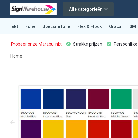
Alle categorieën
Inkt
Folie
Speciale folie
Flex & Flock
Oracal
3M
Probeer onze Marabu inkt
Strakke prijzen
Persoonlijke
Home