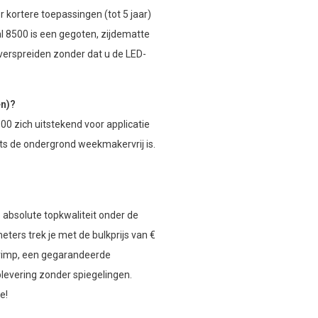
 kortere toepassingen (tot 5 jaar)
l 8500 is een gegoten, zijdematte
e verspreiden zonder dat u de LED-
en)?
500 zich uitstekend voor applicatie
ts de ondergrond weekmakervrij is.
 absolute topkwaliteit onder de
ters trek je met de bulkprijs van €
krimp, een gegarandeerde
plevering zonder spiegelingen.
e!