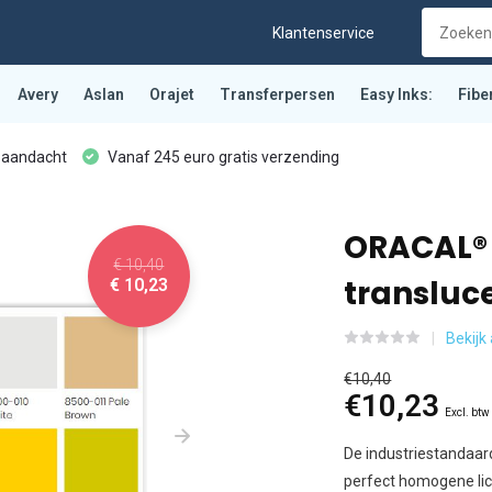
Klantenservice
Avery
Aslan
Orajet
Transferpersen
Easy Inks:
Fibe
 aandacht
Vanaf 245 euro gratis verzending
ORACAL® 
€ 10,40
transluc
€ 10,23
Bekijk
€10,40
€10,23
Excl. btw
De industriestandaar
perfect homogene lic