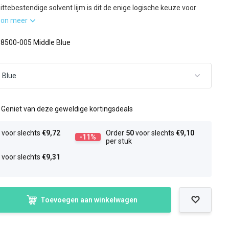
ittebestendige solvent lijm is dit de enige logische keuze voor
oon meer
: 8500-005 Middle Blue
l
Geniet van deze geweldige kortingsdeals
0
voor slechts
€9,72
Order
50
voor slechts
€9,10
-11%
per stuk
5
voor slechts
€9,31
Toevoegen aan winkelwagen