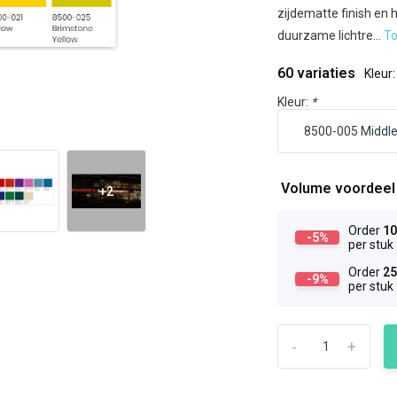
zijdematte finish en h
duurzame lichtre...
T
60 variaties
Kleur
Kleur:
*
Volume voordee
+2
Order
1
-5%
per stuk
Order
2
-9%
per stuk
-
+