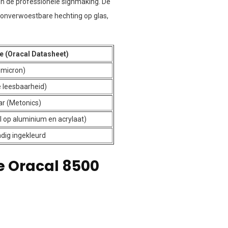
en de professionele signmaking. De
 onverwoestbare hechting op glas,
e (Oracal Datasheet)
 micron)
e leesbaarheid)
aar (Metonics)
l op aluminium en acrylaat)
dig ingekleurd
e Oracal 8500