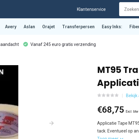
Klantenservice
Avery
Aslan
Orajet
Transferpersen
Easy Inks:
Fibe
 aandacht
Vanaf 245 euro gratis verzending
MT95 Tra
Applicat
Bekijk
€68,75
Excl. btw
Applicatie Tape MT95
tack. Eventueel op an
Toon meer