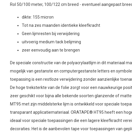
Rol 50/100 meter, 100/122 cm breed - eventueel aangepast breed
dikte: 155 micron
Tot na zes maanden identieke kleefkracht
Geen lijmresten bij verwijdering
uitvoerig medium tack belijming
zeer eenvoudig aan te brengen
De speciale constructie van de polyacrylaatlijm in dit materiaal 
mogelijk van gestanste en computergestanste letters en symbol
toepassing is een restloze verwijdering zonder aanzienlijke toe
De hoge treksterkte van de folie zorgt voor een nauwkeurige positi
zeer geschikt voor bijna alle bekende soorten glanzende of mat
MT95 met zijn middelsterke lijm is ontwikkeld voor speciale toepa
transparant applicatiemateriaal. ORATAPE® HT95 heeft een hog
ideaal voor speciale toepassingen die een lagere kleefkracht ver
decoraties. Het is de aanbevolen tape voor toepassingen van gepl