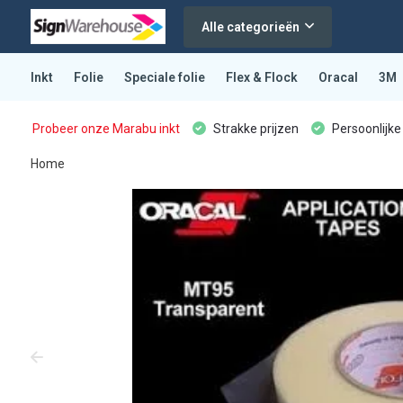
Alle categorieën
Inkt
Folie
Speciale folie
Flex & Flock
Oracal
3M
Probeer onze Marabu inkt
Strakke prijzen
Persoonlijke
Home