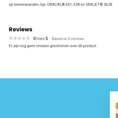
op binnenwanden, bijv. ORACAL® 631, 638 en ORAJET® 3628.
Reviews
0
5
from
Based on 0 reviews
Er zijn nog geen reviews geschreven over dit product..
AL® 751C High
Applicatie Tape R tape R4000
formance Cast
122 cm
 9,08
€ 152,61
€ 162,35
Excl. btw
Excl. btw