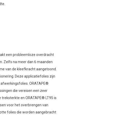
te.
maakt een probleemloze overdracht
en. Zelfs na meer dan 6 maanden
name van de kleefkracht aangetoond.
onering. Deze applicatiefolies zijn
te afwerkingsfolies. ORATAPE®
ssingen die vereisen een zeer
e treksterkte en ORATAPE® LT95 is
eisen voor het overbrengen van
otte folies die worden aangebracht