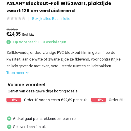
ASLAN® Blockout-Foil W15 zwart, plakzijde
zwart 125 cm verduisterend
Bekijk alles Raam folie
€35,25
€24,35
Excl. btw
Op voorraad: 1 - 3 werkdagen
Zelfklevende, ondoorzichtige PVC-blockout-film in gelamineerde
kwaliteit, aan de witte of zwarte zijde zelfklevend, voor contrastrijke
en lichtgevende motieven, verduisterde ruimtes en lichtbakken...
Toon meer
Volume voordeel
Geniet van deze geweldige kortingsdeals
-6%
Order
10
voor slechts
€22,89
per stuk
-16%
Order
25
voor
Artikel gaat per strekkende meter / rol
Geleverd aan 1 stuk