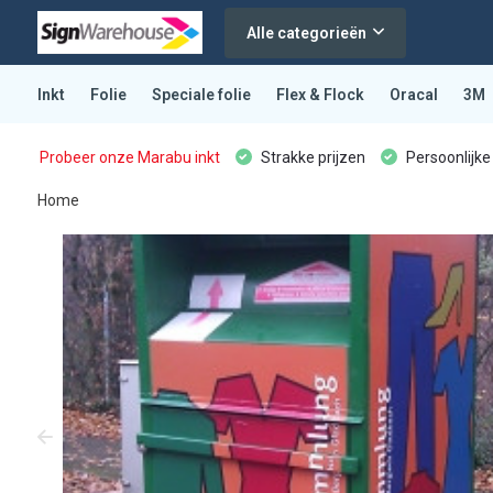
Alle categorieën
Inkt
Folie
Speciale folie
Flex & Flock
Oracal
3M
Probeer onze Marabu inkt
Strakke prijzen
Persoonlijke
Home