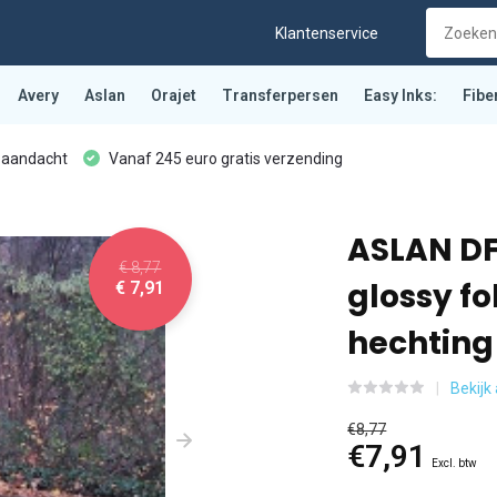
Klantenservice
Avery
Aslan
Orajet
Transferpersen
Easy Inks:
Fibe
 aandacht
Vanaf 245 euro gratis verzending
ASLAN DF
€ 8,77
glossy fo
€ 7,91
hechting
Bekijk
€8,77
€7,91
Excl. btw