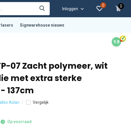
0
0
Inloggen
rlasers
Signwarehouse nieuws
9.8
P-07 Zacht polymeer, wit
lie met extra sterke
 - 137cm
 alles Aslan
Vergelijk
Op voorraad