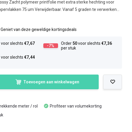
ssy Zacht polymeer printfolie met extra sterke hechting voor
oppervlakken 75 um Verwijderbaar. Vanaf 5 graden te verwerken...
l
Geniet van deze geweldige kortingsdeals
0
voor slechts
€7,67
Order
50
voor slechts
€7,36
-7%
per stuk
5
voor slechts
€7,44
Toevoegen aan winkelwagen
trekkende meter / rol
Profiteer van volumekorting
uk