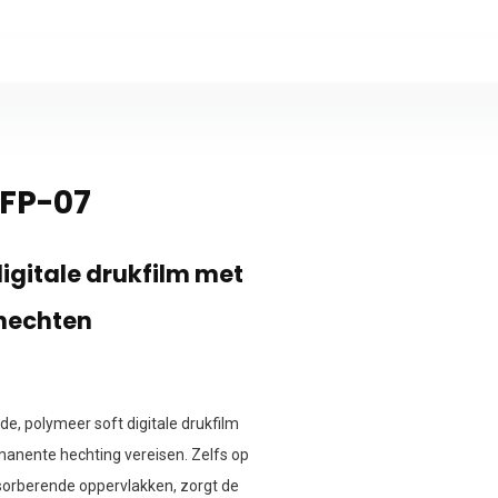
DFP-07
igitale drukfilm met
 hechten
de, polymeer soft digitale drukfilm
rmanente hechting vereisen. Zelfs op
absorberende oppervlakken, zorgt de