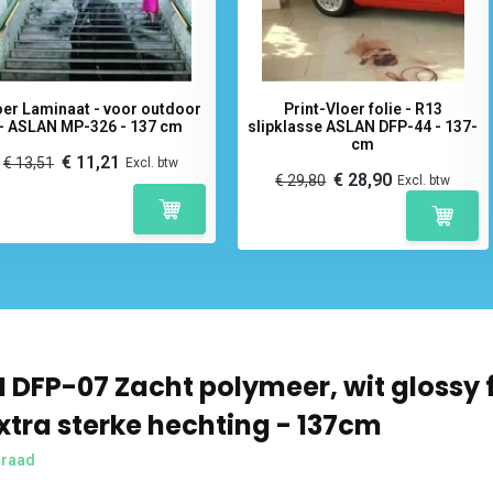
oer Laminaat - voor outdoor
Print-Vloer folie - R13
- ASLAN MP-326 - 137 cm
slipklasse ASLAN DFP-44 - 137-
cm
€ 11,21
€ 13,51
Excl. btw
€ 28,90
€ 29,80
Excl. btw
 DFP-07 Zacht polymeer, wit glossy f
xtra sterke hechting - 137cm
rraad