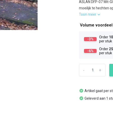
ASLAN DFP-07 Wit-Glo
moeilijk te hechten 
Toon meer
Volume voordee
Order
1
-3%
per stuk
Order
2
-6%
per stuk
-
+
Artikel gaat per s
Geleverd aan 1 st