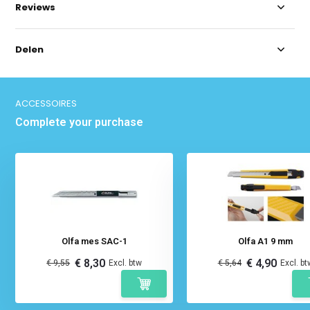
Reviews
Delen
ACCESSOIRES
Complete your purchase
Olfa mes SAC-1
Olfa A1 9 mm
€ 8,30
€ 4,90
€ 9,55
Excl. btw
€ 5,64
Excl. bt