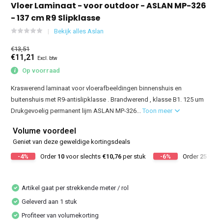
Vloer Laminaat - voor outdoor - ASLAN MP-326
- 137 cm R9 Slipklasse
Bekijk alles Aslan
€13,51
€11,21
Excl. btw
Op voorraad
Kraswerend laminaat voor vloerafbeeldingen binnenshuis en
buitenshuis met R9-antislipklasse . Brandwerend , klasse B1. 125 um
Drukgevoelig permanent lijm ASLAN MP-326...
Toon meer
Volume voordeel
Geniet van deze geweldige kortingsdeals
-4%
Order
10
voor slechts
€10,76
per stuk
-6%
Order
25
voor
Artikel gaat per strekkende meter / rol
Geleverd aan 1 stuk
Profiteer van volumekorting