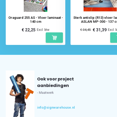
Oraguard 255 AS - Vloer laminaat -
Sterk antislip (R13) vloer l
140 cm
ASLAN MP-300 - 137 
€ 22,25
€ 31,39
Excl. btw
€ 34,45
Excl. 
Ook voor project
aanbiedingen
- Maatwerk
info@signwarehouse.nl