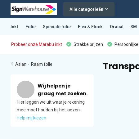
Alle categorieën
Inkt
Folie
Speciale folie
Flex & Flock
Oracal
3M
Probeer onze Marabu inkt
Strakke prijzen
Persoonlijke
Transpa
Aslan
-
Raam folie
Wij helpen je
graag met zoeken.
Hier leggen we uit waar je rekening
mee moet houden bij het kiezen.
Help mij kiezen