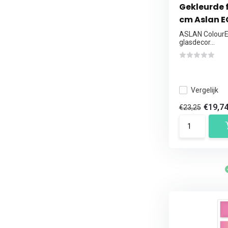
Gekleurde f
cm Aslan E
ASLAN ColourEt
glasdecor...
Vergelijk
€19,7
€23,25