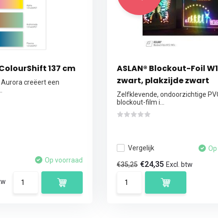
 ColourShift 137 cm
ASLAN® Blockout-Foil W
zwart, plakzijde zwart
 Aurora creëert een
.
Zelfklevende, ondoorzichtige PV
blockout-film i...
Vergelijk
Op
Op voorraad
€24,35
€35,25
Excl. btw
tw