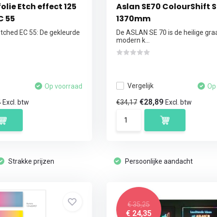
olie Etch effect 125
Aslan SE70 ColourShift S
C 55
1370mm
ched EC 55: De gekleurde
De ASLAN SE 70 is de heilige gra
modern k...
Vergelijk
Op voorraad
Op
4
€28,89
€34,17
Excl. btw
Excl. btw
Strakke prijzen
Persoonlijke aandacht
€ 35,25
€ 24,35