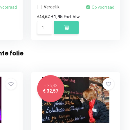
Vergelijk
 voorraad
Op voorraad
€1,95
€14,67
Excl. btw
te folie
€ 35,43
€ 32,57