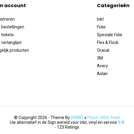
jn account
Categorieën
istreren
Inkt
 bestellingen
Folie
 tickets
Speciale folie
 verlanglijst
Flex & Flock
gelijk producten
Oracal
3M
Avery
Aslan
© Copyright 2026 - Theme By
DMWS
x
Plus+
-
RSS-feed
Uw alternatief in de Sign wereld voor inkt, vinyl en service
9.8
- 123 Ratings