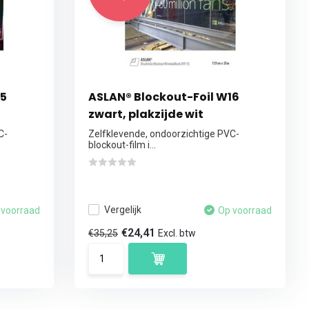
15
ASLAN® Blockout-Foil W16
zwart, plakzijde wit
C-
Zelfklevende, ondoorzichtige PVC-
blockout-film i...
Vergelijk
 voorraad
Op voorraad
€24,41
€35,25
Excl. btw