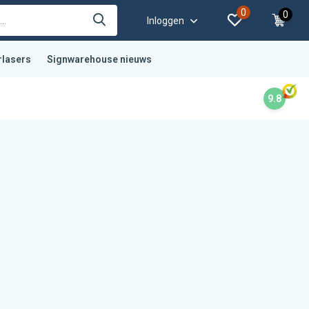
0
0
Inloggen
rlasers
Signwarehouse nieuws
9.8