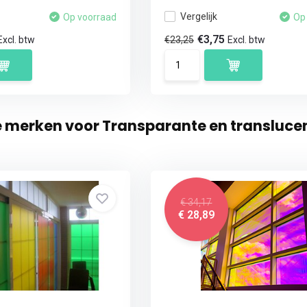
Vergelijk
Op voorraad
Op
€3,75
€23,25
Excl. btw
Excl. btw
e merken voor Transparante en translucen
€ 34,17
€ 28,89