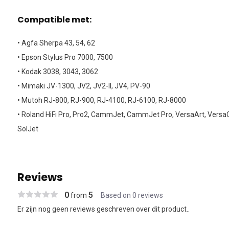
Compatible met:
• Agfa Sherpa 43, 54, 62
• Epson Stylus Pro 7000, 7500
• Kodak 3038, 3043, 3062
• Mimaki JV-1300, JV2, JV2-II, JV4, PV-90
• Mutoh RJ-800, RJ-900, RJ-4100, RJ-6100, RJ-8000
• Roland HiFi Pro, Pro2, CammJet, CammJet Pro, VersaArt, Vers
SolJet
Reviews
0
5
from
Based on 0 reviews
Er zijn nog geen reviews geschreven over dit product..