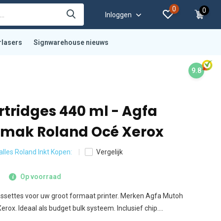
0
0
Inloggen
rlasers
Signwarehouse nieuws
9.8
rtridges 440 ml - Agfa
mak Roland Océ Xerox
 alles Roland Inkt Kopen:
Vergelijk
Op voorraad
assettes voor uw groot formaat printer. Merken Agfa Mutoh
ox. Ideaal als budget bulk systeem. Inclusief chip....