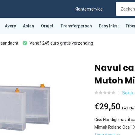
Klantenservice
Avery
Aslan
Orajet
Transferpersen
Easy Inks:
Fibe
 aandacht
Vanaf 245 euro gratis verzending
Navul ca
Mutoh Mi
Bekijk
€29,50
Excl. btw
Ciss Handige navul c
Mimak Roland Océ 1Xer
Toon meer