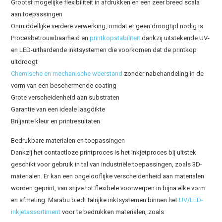
Grootst mogelijke flexibiliteit in afdrukken en een zeer breed scala
aan toepassingen
Onmiddellijke verdere verwerking, omdat er geen droogtijd nodig is
Procesbetrouwbaarheid en
printkopstabiliteit
dankzij uitstekende UV-
en LED-uithardende inktsystemen die voorkomen dat de printkop
uitdroogt
Chemische en mechanische weerstand
zonder nabehandeling in de
vorm van een beschermende coating
Grote verscheidenheid aan substraten
Garantie van een ideale laagdikte
Briljante kleur en printresultaten
Bedrukbare materialen en toepassingen
Dankzij het contactloze printproces is het inkjetproces bij uitstek
geschikt voor gebruik in tal van industriële toepassingen, zoals 3D-
materialen. Er kan een ongelooflijke verscheidenheid aan materialen
worden geprint, van stijve tot flexibele voorwerpen in bijna elke vorm
en afmeting. Marabu biedt talrijke inktsystemen binnen het
UV/LED-
inkjetassortiment
voor te bedrukken materialen, zoals