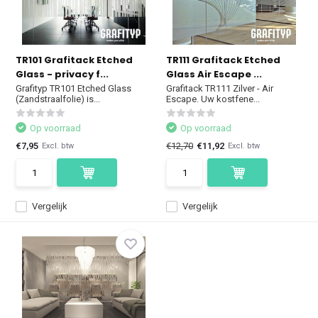
TR101 Grafitack Etched
TR111 Grafitack Etched
Glass - privacy f...
Glass Air Escape ...
Grafityp TR101 Etched Glass
Grafitack TR111 Zilver - Air
(Zandstraalfolie) is...
Escape. Uw kostfene...
Op voorraad
Op voorraad
€7,95
€12,70
€11,92
Excl. btw
Excl. btw
Vergelijk
Vergelijk