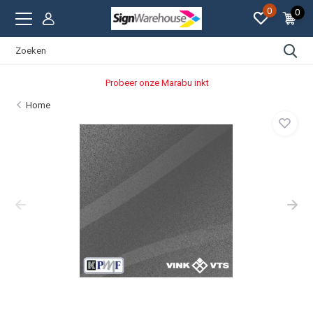
0
0
Probeer onze Marabu inkt
Home