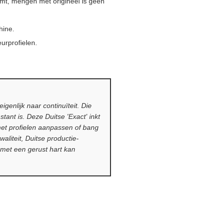
omt, mengen met origineel is geen
hine.
urprofielen.
eigenlijk naar continuïteit. Die
tant is. Deze Duitse 'Exact' inkt
et profielen aanpassen of bang
waliteit, Duitse productie-
met een gerust hart kan