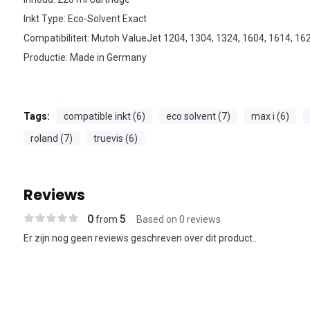
Inkt Type: Eco-Solvent Exact
Compatibiliteit: Mutoh ValueJet 1204, 1304, 1324, 1604, 1614, 16
Productie: Made in Germany
Tags:
compatible inkt (6)
eco solvent (7)
max i (6)
roland (7)
truevis (6)
Reviews
0
5
from
Based on 0 reviews
Er zijn nog geen reviews geschreven over dit product..