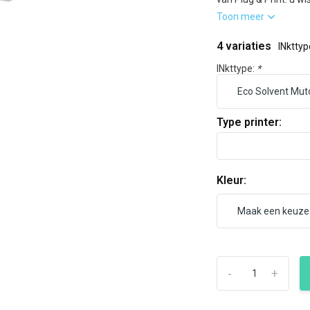
Toon meer
4 variaties
INkttyp
INkttype:
*
Type printer:
Kleur:
-
+