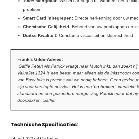
100% Mengbaar:
Wissel cartridges uit wanneer het u uitk
probleem.
Smart Card Inbegrepen:
Directe herkenning door uw mac
Chemische Gelijkheid:
Behoud van uw printkoppen en kle
Duitse Kwaliteit:
Constante viscositeit en kleurechtheid.
Frank's Gilde-Advies:
"Saffie Peter! Als Patrick vraagt naar Mutoh inkt, dan zoekt hij 
ValueJet 1324 is een beest, maar alleen als de inktstroom cons
van Easy Inks is precies wat we nodig hebben. Geen gedoe m
zijn voor verstopte nozzles. Het is een 'no-brainer': identieke k
standaard en een gezondere marge. Zeg Patrick maar dat hij 
doorbakken. Saffie!
Technische Specificaties:
Inhoud: 220 ml Cartridge