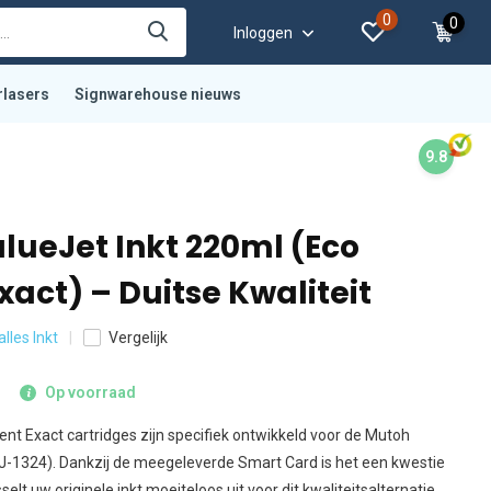
0
0
Inloggen
rlasers
Signwarehouse nieuws
9.8
lueJet Inkt 220ml (Eco
xact) – Duitse Kwaliteit
alles Inkt
Vergelijk
Op voorraad
nt Exact cartridges zijn specifiek ontwikkeld voor de Mutoh
 VJ-1324). Dankzij de meegeleverde Smart Card is het een kwestie
selt uw originele inkt moeiteloos uit voor dit kwaliteitsalternatie...