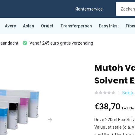
Klantenservice
Avery
Aslan
Orajet
Transferpersen
Easy Inks:
Fibe
 aandacht
Vanaf 245 euro gratis verzending
Mutoh Va
Solvent E
Bekijk 
€38,70
Excl. btw
Deze 220ml Eco-Solve
ValueJet serie (o.a.
van Plug & Print: u wis