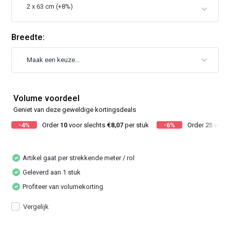
Breedte:
Volume voordeel
Geniet van deze geweldige kortingsdeals
-4%
Order
10
voor slechts
€8,07
per stuk
-6%
Order
25
voor 
Artikel gaat per strekkende meter / rol
Geleverd aan 1 stuk
Profiteer van volumekorting
Vergelijk