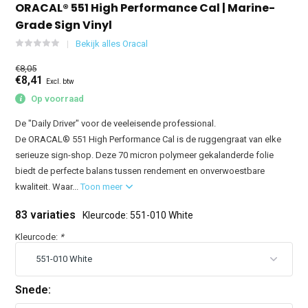
ORACAL® 551 High Performance Cal | Marine-
Grade Sign Vinyl
Bekijk alles Oracal
€8,05
€8,41
Excl. btw
Op voorraad
De "Daily Driver" voor de veeleisende professional.
De ORACAL® 551 High Performance Cal is de ruggengraat van elke
serieuze sign-shop. Deze 70 micron polymeer gekalanderde folie
biedt de perfecte balans tussen rendement en onverwoestbare
kwaliteit. Waar...
Toon meer
83 variaties
Kleurcode: 551-010 White
Kleurcode:
*
Snede: