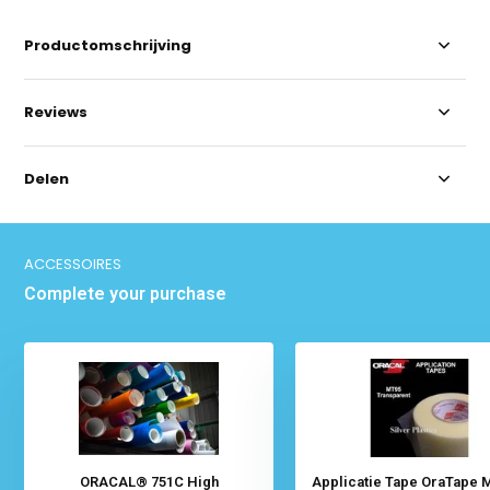
Productomschrijving
Reviews
Delen
ACCESSOIRES
Complete your purchase
ORACAL® 751C High
Applicatie Tape OraTape 