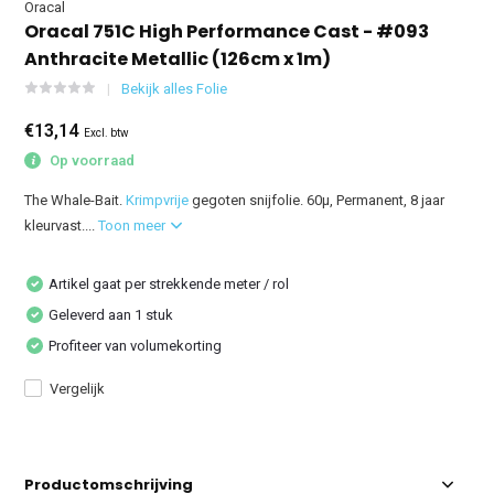
Oracal
Oracal 751C High Performance Cast - #093
Anthracite Metallic (126cm x 1m)
Bekijk alles Folie
€13,14
Excl. btw
Op voorraad
The Whale-Bait.
Krimpvrije
gegoten snijfolie. 60µ, Permanent, 8 jaar
kleurvast....
Toon meer
Artikel gaat per strekkende meter / rol
Geleverd aan 1 stuk
Profiteer van volumekorting
Vergelijk
Productomschrijving