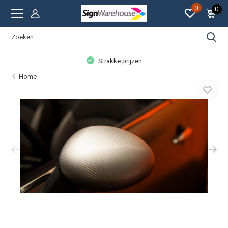
0
0
Persoonlijke aandacht
Home