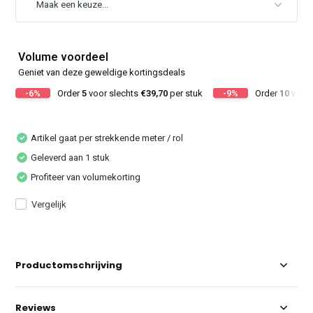
Volume voordeel
Geniet van deze geweldige kortingsdeals
-6%
Order
5
voor slechts
€39,70
per stuk
-9%
Order
10
voor 
Artikel gaat per strekkende meter / rol
Geleverd aan 1 stuk
Profiteer van volumekorting
Vergelijk
Productomschrijving
Reviews