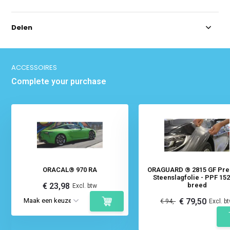
Delen
ACCESSOIRES
Complete your purchase
ORACAL® 970 RA
ORAGUARD ® 2815 GF Pr
Steenslagfolie - PPF 15
€ 23,98
breed
Excl. btw
€ 79,50
€ 94,-
Excl. b