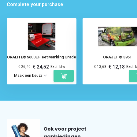
Complete your purchase
ORALITE® 5600E Fleet Marking Grade
ORAJET ® 3951
€ 24,52
€ 12,18
€ 26,40
Excl. btw
€ 13,68
Excl. 
Ook voor project
aanbiedingen