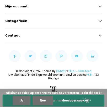
Mijn account
Categorieën
Contact
© Copyright 2026 - Theme By
DMWS
x
Plus+
-
RSS-feed
Uw alternatief in de Sign wereld voor inkt, vinyl en service
9.8
- 123
Ratings
Wij slaan cookies op om onze website te verbeteren. Is dat akkoord?
-
+
Toevoegen aan winkelwagen
Ja
Nee
Meer over cookies »