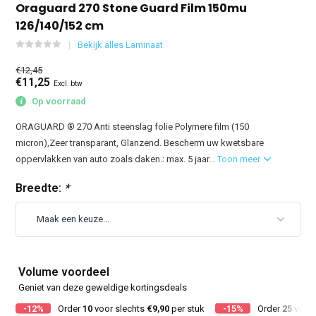
Oraguard 270 Stone Guard Film 150mu
126/140/152 cm
Bekijk alles Laminaat
€12,45
€11,25
Excl. btw
Op voorraad
ORAGUARD ® 270 Anti steenslag folie Polymere film (150
micron),Zeer transparant, Glanzend. Bescherm uw kwetsbare
oppervlakken van auto zoals daken.: max. 5 jaar...
Toon meer
Breedte:
*
Volume voordeel
Geniet van deze geweldige kortingsdeals
-12%
Order
10
voor slechts
€9,90
per stuk
-15%
Order
25
voor 