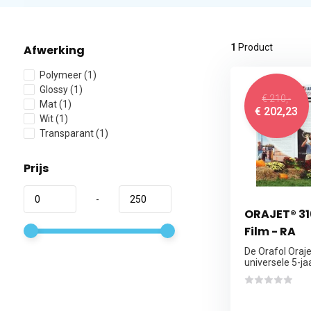
1
Product
Afwerking
Polymeer
(1)
Glossy
(1)
€ 210,-
Mat
(1)
€ 202,23
Wit
(1)
Transparant
(1)
Prijs
-
ORAJET® 31
Film - RA
De Orafol Oraj
universele 5-jaa