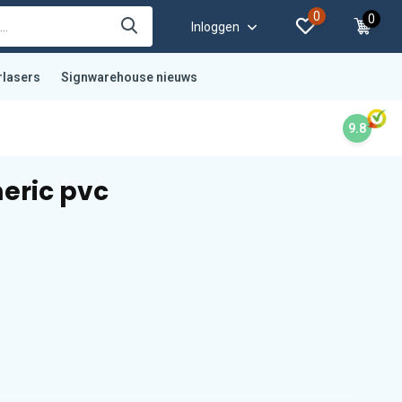
0
0
Inloggen
rlasers
Signwarehouse nieuws
9.8
eric pvc