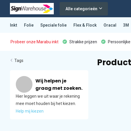
Alle categorieën
Inkt
Folie
Speciale folie
Flex & Flock
Oracal
3M
Probeer onze Marabu inkt
Strakke prijzen
Persoonlijke
Product
Tags
Wij helpen je
graag met zoeken.
Hier leggen we uit waar je rekening
mee moet houden bij het kiezen.
Help mij kiezen