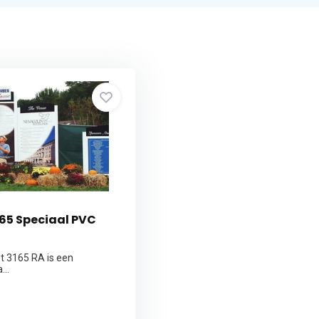
65 Speciaal PVC
et 3165 RA is een
...