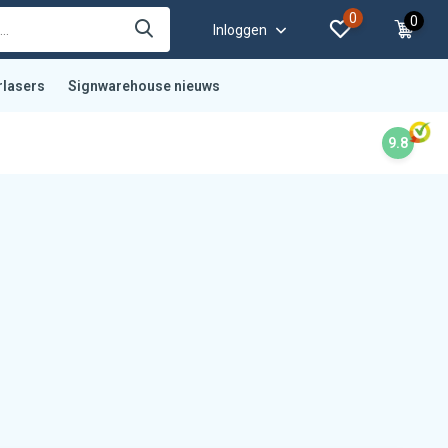
0
0
Inloggen
rlasers
Signwarehouse nieuws
9.8