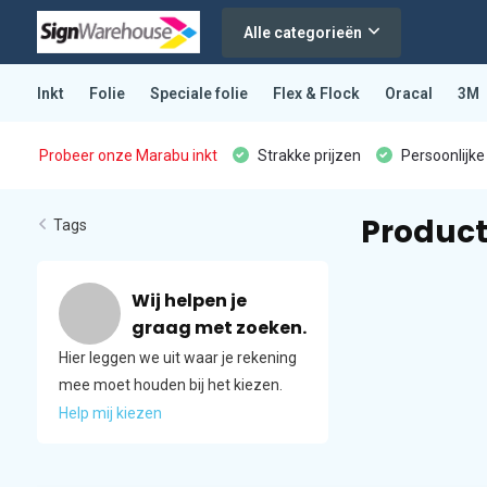
Alle categorieën
Inkt
Folie
Speciale folie
Flex & Flock
Oracal
3M
Probeer onze Marabu inkt
Strakke prijzen
Persoonlijke
Product
Tags
Wij helpen je
graag met zoeken.
Hier leggen we uit waar je rekening
mee moet houden bij het kiezen.
Help mij kiezen