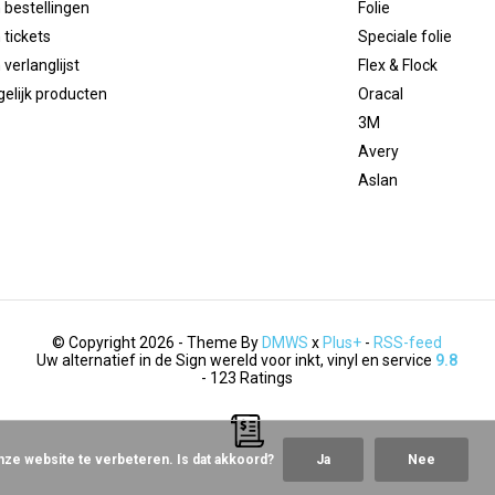
 bestellingen
Folie
 tickets
Speciale folie
 verlanglijst
Flex & Flock
gelijk producten
Oracal
3M
Avery
Aslan
© Copyright 2026 - Theme By
DMWS
x
Plus+
-
RSS-feed
Uw alternatief in de Sign wereld voor inkt, vinyl en service
9.8
- 123 Ratings
nze website te verbeteren. Is dat akkoord?
Ja
Nee