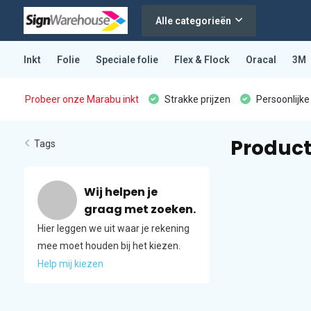
Alle categorieën
Inkt
Folie
Speciale folie
Flex & Flock
Oracal
3M
Probeer onze Marabu inkt
Strakke prijzen
Persoonlijke
Produc
Tags
Wij helpen je
graag met zoeken.
Hier leggen we uit waar je rekening
mee moet houden bij het kiezen.
Help mij kiezen