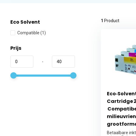
1
Product
Eco Solvent
Compatible
(1)
Prijs
-
Eco‑Solvent
Cartridge 2
Compatibe
milieuvrien
grootforma
Betaalbare ink