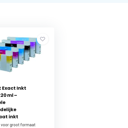
 Exact Inkt
20 ml –
le
delijke
at inkt
t voor groot formaat