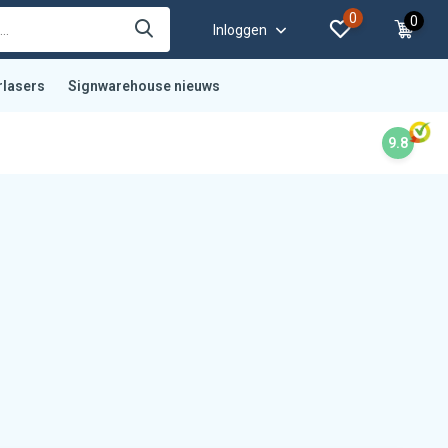
0
0
Inloggen
rlasers
Signwarehouse nieuws
9.8