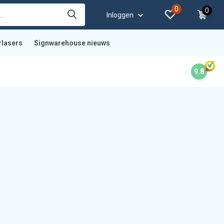
0
0
Inloggen
rlasers
Signwarehouse nieuws
9.8