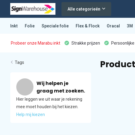
Alle categorieën
Inkt
Folie
Speciale folie
Flex & Flock
Oracal
3M
Probeer onze Marabu inkt
Strakke prijzen
Persoonlijke
Product
Tags
Wij helpen je
graag met zoeken.
Hier leggen we uit waar je rekening
mee moet houden bij het kiezen.
Help mij kiezen