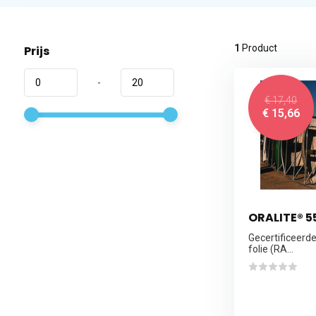
1
Product
Prijs
-
€ 17,40
€ 15,66
ORALITE® 
Gecertificeerde
folie (RA...