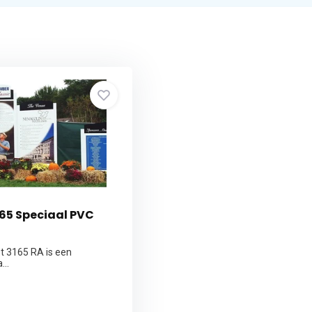
65 Speciaal PVC
et 3165 RA is een
...