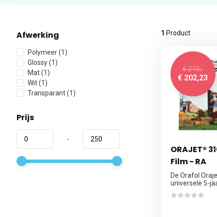
1
Product
Afwerking
Polymeer
(1)
Glossy
(1)
€ 210,-
Mat
(1)
€ 202,23
Wit
(1)
Transparant
(1)
Prijs
-
ORAJET® 31
Film - RA
De Orafol Oraj
universele 5-jaa