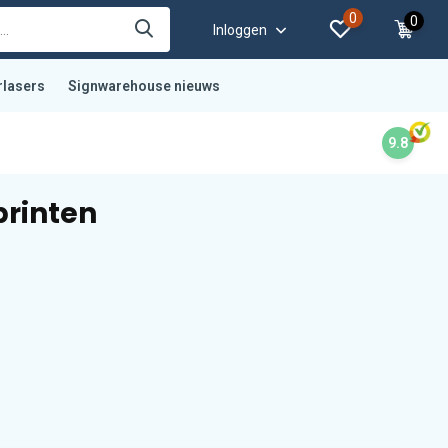
0
0
Inloggen
rlasers
Signwarehouse nieuws
9.8
printen