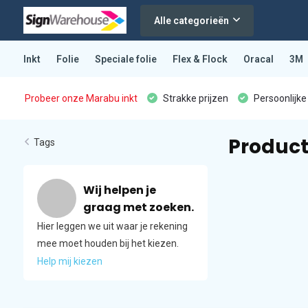
Alle categorieën
Inkt
Folie
Speciale folie
Flex & Flock
Oracal
3M
Probeer onze Marabu inkt
Strakke prijzen
Persoonlijke
Product
Tags
Wij helpen je
graag met zoeken.
Hier leggen we uit waar je rekening
mee moet houden bij het kiezen.
Help mij kiezen