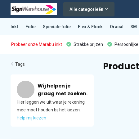
Alle categorieën
Inkt
Folie
Speciale folie
Flex & Flock
Oracal
3M
Probeer onze Marabu inkt
Strakke prijzen
Persoonlijke
Product
Tags
Wij helpen je
graag met zoeken.
Hier leggen we uit waar je rekening
mee moet houden bij het kiezen.
Help mij kiezen