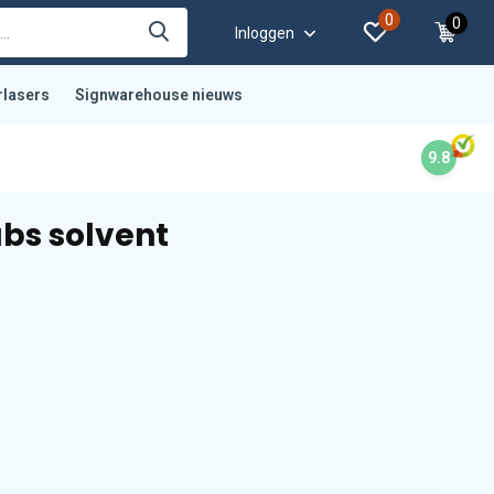
0
0
Inloggen
rlasers
Signwarehouse nieuws
9.8
bs solvent