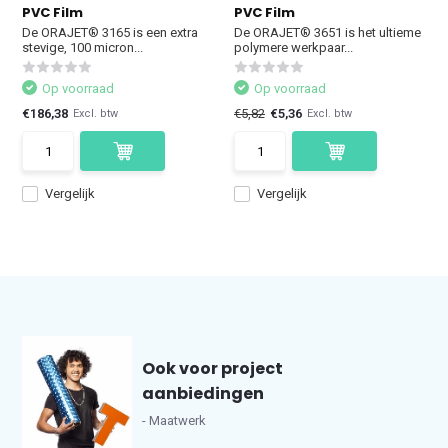
PVC Film
PVC Film
De ORAJET® 3165 is een extra
De ORAJET® 3651 is het ultieme
stevige, 100 micron...
polymere werkpaar...
Op voorraad
Op voorraad
€186,38
€5,82
€5,36
Excl. btw
Excl. btw
Vergelijk
Vergelijk
Ook voor project
aanbiedingen
- Maatwerk