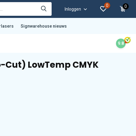
0
0
Inloggen
rlasers
Signwarehouse nieuws
9.8
No-Cut) LowTemp CMYK