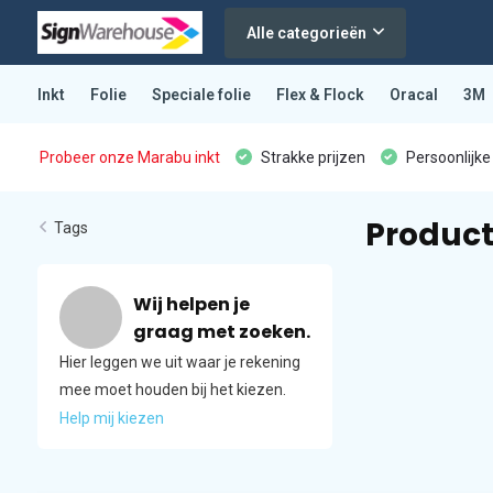
Alle categorieën
Inkt
Folie
Speciale folie
Flex & Flock
Oracal
3M
Probeer onze Marabu inkt
Strakke prijzen
Persoonlijke
Produc
Tags
Wij helpen je
graag met zoeken.
Hier leggen we uit waar je rekening
mee moet houden bij het kiezen.
Help mij kiezen