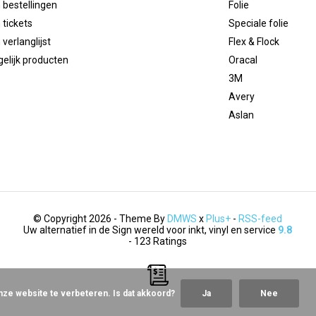
 bestellingen
Folie
 tickets
Speciale folie
 verlanglijst
Flex & Flock
gelijk producten
Oracal
3M
Avery
Aslan
© Copyright 2026 - Theme By
DMWS
x
Plus+
-
RSS-feed
Uw alternatief in de Sign wereld voor inkt, vinyl en service
9.8
- 123 Ratings
nze website te verbeteren. Is dat akkoord?
Ja
Nee