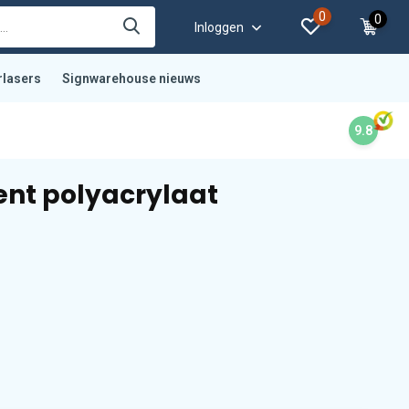
0
0
Inloggen
rlasers
Signwarehouse nieuws
9.8
ent polyacrylaat