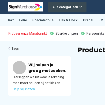
Alle categorieën
Inkt
Folie
Speciale folie
Flex & Flock
Oracal
3M
Probeer onze Marabu inkt
Strakke prijzen
Persoonlijke
Product
Tags
Wij helpen je
graag met zoeken.
Hier leggen we uit waar je rekening
mee moet houden bij het kiezen.
Help mij kiezen