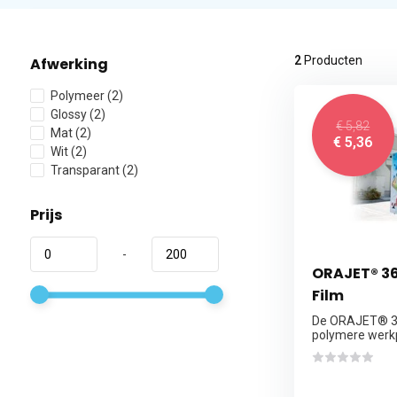
2
Producten
Afwerking
Polymeer
(2)
Glossy
(2)
€ 5,82
Mat
(2)
€ 5,36
Wit
(2)
Transparant
(2)
Prijs
-
ORAJET® 36
Film
De ORAJET® 36
polymere werkp