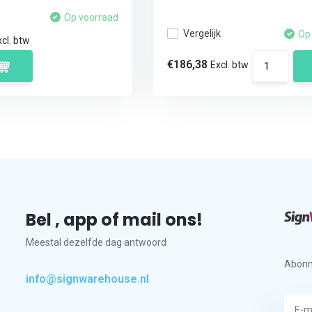
Op voorraad
Vergelijk
Op
cl. btw
€186,38
Excl. btw
Bel , app of mail ons!
Meestal dezelfde dag antwoord
Abonn
info@signwarehouse.nl