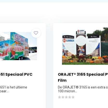
51 Speciaal PVC
ORAJET® 3165 Speciaal 
Film
51 is het ultieme
De ORAJET® 3165 is een extra s
aar...
100 micron...