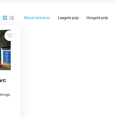
Meest bekeken
Laagste prijs
Hoogste prijs
PVC
tevige,