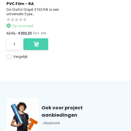
PVC Film - RA
De Orafol Orajet 3165 RA is een
universele 5-jaa...
Op voorraad
€210,-
€202,23
Excl. btw
Vergelijk
Ook voor project
aanbiedingen
- Maatwerk