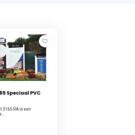
65 Speciaal PVC
et 3165 RA is een
...