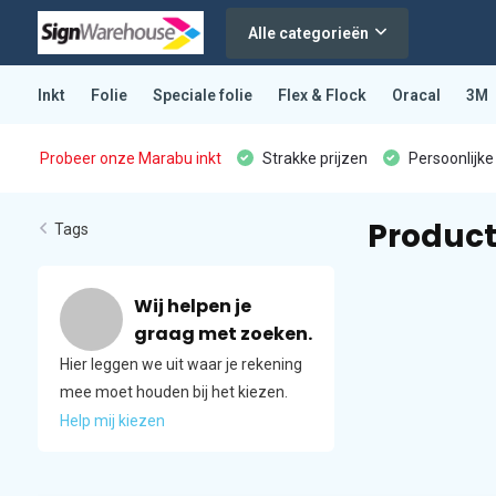
Alle categorieën
Inkt
Folie
Speciale folie
Flex & Flock
Oracal
3M
Probeer onze Marabu inkt
Strakke prijzen
Persoonlijke
Product
Tags
Wij helpen je
graag met zoeken.
Hier leggen we uit waar je rekening
mee moet houden bij het kiezen.
Help mij kiezen