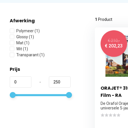
1
Product
Afwerking
Polymeer
(1)
Glossy
(1)
€ 210,-
Mat
(1)
€ 202,23
Wit
(1)
Transparant
(1)
Prijs
-
ORAJET® 31
Film - RA
De Orafol Oraj
universele 5-jaa