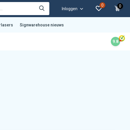
0
0
Inloggen
rlasers
Signwarehouse nieuws
9.8