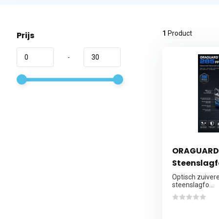
1
Product
Prijs
-
ORAGUARD 
Steenslagf
Optisch zuiver
steenslagfo...