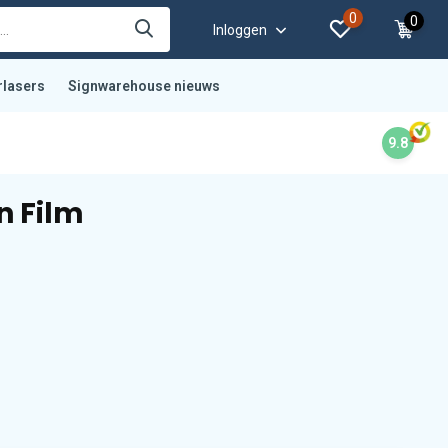
0
0
Inloggen
rlasers
Signwarehouse nieuws
9.8
n Film