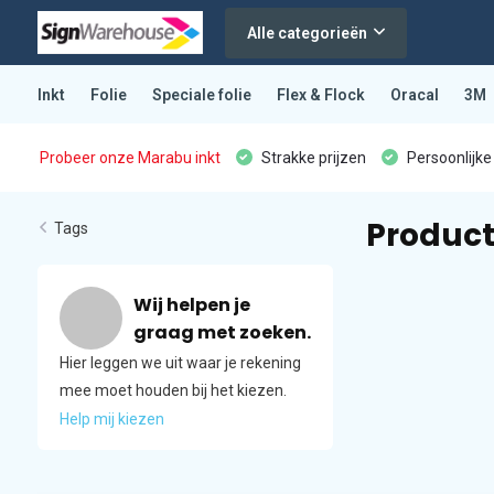
Alle categorieën
Inkt
Folie
Speciale folie
Flex & Flock
Oracal
3M
Probeer onze Marabu inkt
Strakke prijzen
Persoonlijke
Product
Tags
Wij helpen je
graag met zoeken.
Hier leggen we uit waar je rekening
mee moet houden bij het kiezen.
Help mij kiezen