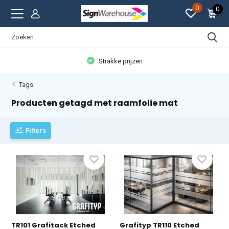
0
0
Strakke prijzen
Tags
Producten getagd met raamfolie mat
Filters
TR101 Grafitack Etched
Grafityp TR110 Etched