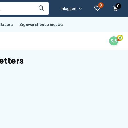
0
0
Inloggen
rlasers
Signwarehouse nieuws
9.8
etters