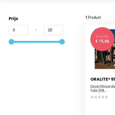
1
Product
Prijs
-
€ 17,40
€ 15,66
ORALITE® 
Gecertificeerde
folie (RA...