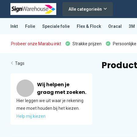
Alle categorieën
Inkt
Folie
Speciale folie
Flex & Flock
Oracal
3M
Probeer onze Marabu inkt
Strakke prijzen
Persoonlijke
Product
Tags
Wij helpen je
graag met zoeken.
Hier leggen we uit waar je rekening
mee moet houden bij het kiezen.
Help mij kiezen