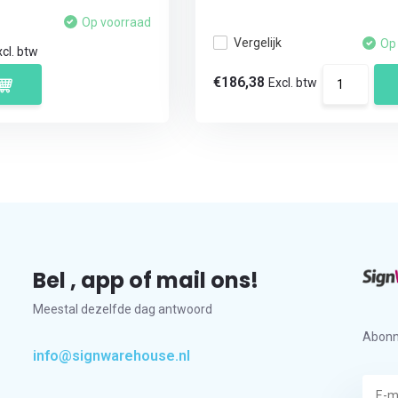
Op voorraad
Vergelijk
Op
cl. btw
€186,38
Excl. btw
Bel , app of mail ons!
Meestal dezelfde dag antwoord
Abonn
info@signwarehouse.nl