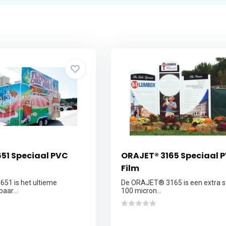
51 Speciaal PVC
ORAJET® 3165 Speciaal 
Film
51 is het ultieme
De ORAJET® 3165 is een extra s
aar...
100 micron...