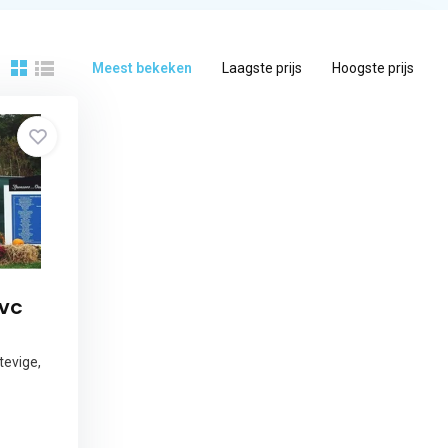
Meest bekeken
Laagste prijs
Hoogste prijs
PVC
tevige,