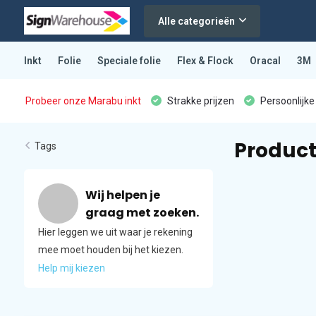
Alle categorieën
Inkt
Folie
Speciale folie
Flex & Flock
Oracal
3M
Probeer onze Marabu inkt
Strakke prijzen
Persoonlijke
Product
Tags
Wij helpen je
graag met zoeken.
Hier leggen we uit waar je rekening
mee moet houden bij het kiezen.
Help mij kiezen