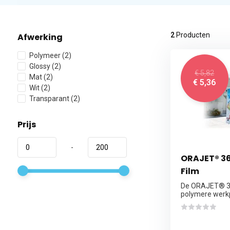
2
Producten
Afwerking
Polymeer
(2)
Glossy
(2)
€ 5,82
Mat
(2)
€ 5,36
Wit
(2)
Transparant
(2)
Prijs
-
ORAJET® 36
Film
De ORAJET® 36
polymere werkp