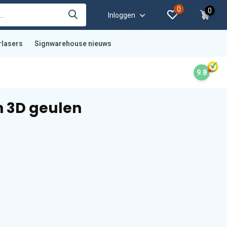
0
0
Inloggen
rlasers
Signwarehouse nieuws
9.8
n 3D geulen