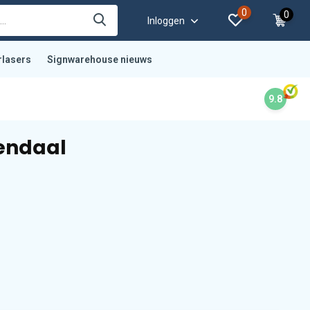
0
0
Inloggen
rlasers
Signwarehouse nieuws
9.8
endaal