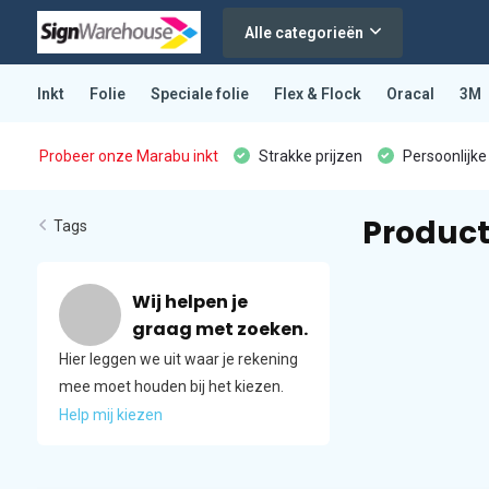
Alle categorieën
Inkt
Folie
Speciale folie
Flex & Flock
Oracal
3M
Probeer onze Marabu inkt
Strakke prijzen
Persoonlijke
Product
Tags
Wij helpen je
graag met zoeken.
Hier leggen we uit waar je rekening
mee moet houden bij het kiezen.
Help mij kiezen