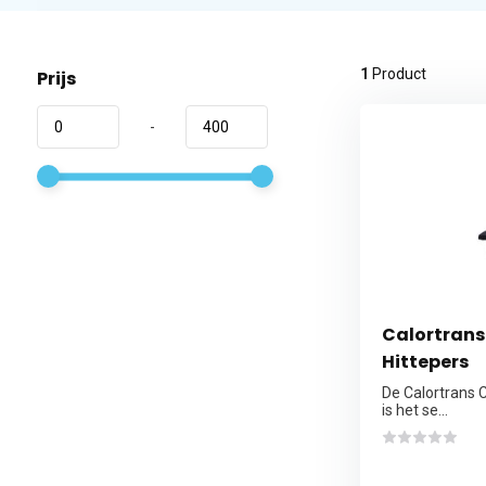
1
Product
Prijs
-
Calortrans
Hittepers
De Calortrans 
is het se...