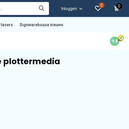
0
0
Inloggen
rlasers
Signwarehouse nieuws
9.8
 plottermedia