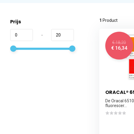
1
Product
Prijs
-
€ 18,20
€ 16,34
ORACAL® 6
De Oracal 6510
fluorescer...