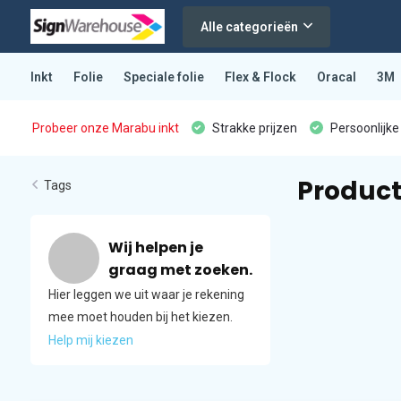
Alle categorieën
Inkt
Folie
Speciale folie
Flex & Flock
Oracal
3M
Probeer onze Marabu inkt
Strakke prijzen
Persoonlijke
Product
Tags
Wij helpen je
graag met zoeken.
Hier leggen we uit waar je rekening
mee moet houden bij het kiezen.
Help mij kiezen