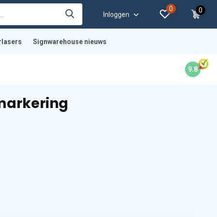
0
0
Inloggen
rlasers
Signwarehouse nieuws
9.8
markering