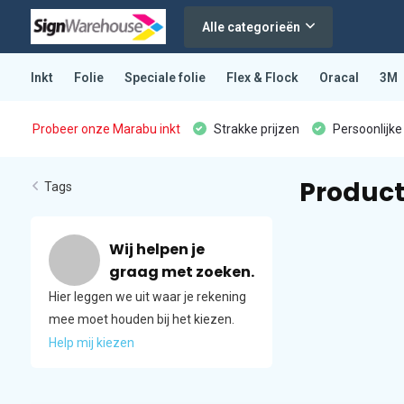
Alle categorieën
Inkt
Folie
Speciale folie
Flex & Flock
Oracal
3M
Probeer onze Marabu inkt
Strakke prijzen
Persoonlijke
Product
Tags
Wij helpen je
graag met zoeken.
Hier leggen we uit waar je rekening
mee moet houden bij het kiezen.
Help mij kiezen