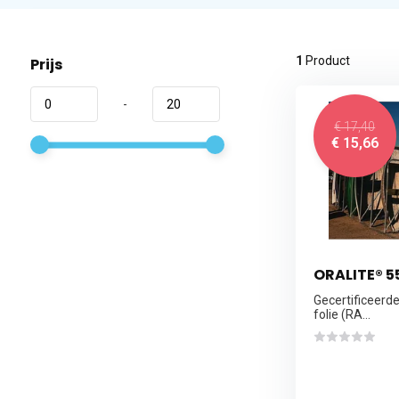
1
Product
Prijs
-
€ 17,40
€ 15,66
ORALITE® 
Gecertificeerde
folie (RA...