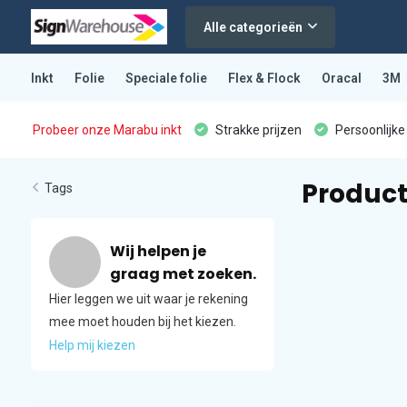
Alle categorieën
Inkt
Folie
Speciale folie
Flex & Flock
Oracal
3M
Probeer onze Marabu inkt
Strakke prijzen
Persoonlijke
Product
Tags
Wij helpen je
graag met zoeken.
Hier leggen we uit waar je rekening
mee moet houden bij het kiezen.
Help mij kiezen