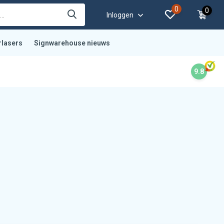
0
0
Inloggen
rlasers
Signwarehouse nieuws
9.8