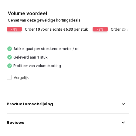
Volume voordeel
Geniet van deze geweldige kortingsdeals
-4%
Order
10
voor slechts
€6,33
per stuk
-7%
Order
25
voor 
Artikel gaat per strekkende meter / rol
Geleverd aan 1 stuk
Profiteer van volumekorting
Vergelijk
Productomschrijving
Reviews