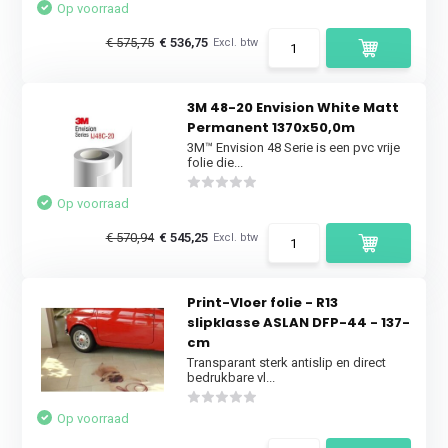
Op voorraad
€ 575,75
€ 536,75
Excl. btw
3M 48-20 Envision White Matt
Permanent 1370x50,0m
3M™ Envision 48 Serie is een pvc vrije
folie die...
Op voorraad
€ 570,94
€ 545,25
Excl. btw
Print-Vloer folie - R13
slipklasse ASLAN DFP-44 - 137-
cm
Transparant sterk antislip en direct
bedrukbare vl...
Op voorraad