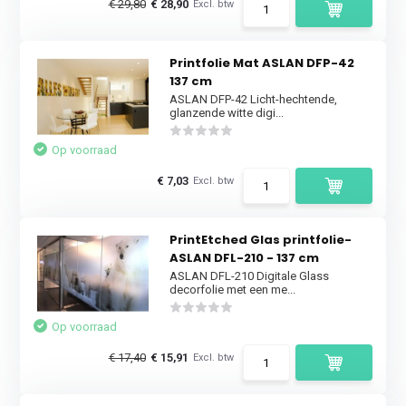
€ 29,80
€ 28,90
Excl. btw
Printfolie Mat ASLAN DFP-42
137 cm
ASLAN DFP-42 Licht-hechtende,
glanzende witte digi...
Op voorraad
€ 7,03
Excl. btw
PrintEtched Glas printfolie-
ASLAN DFL-210 - 137 cm
ASLAN DFL-210 Digitale Glass
decorfolie met een me...
Op voorraad
€ 17,40
€ 15,91
Excl. btw