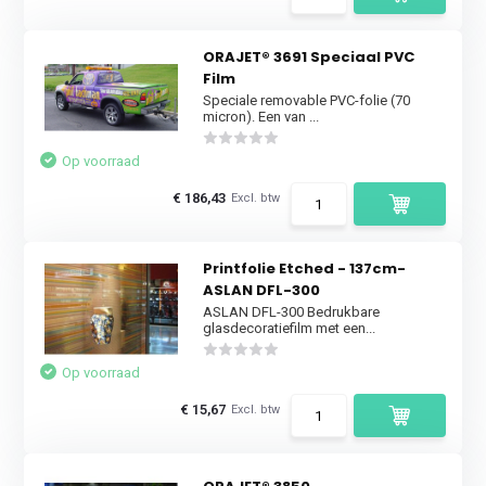
ORAJET® 3691 Speciaal PVC
Film
Speciale removable PVC-folie (70
micron). Een van ...
Op voorraad
€ 186,43
Excl. btw
Printfolie Etched - 137cm-
ASLAN DFL-300
ASLAN DFL-300 Bedrukbare
glasdecoratiefilm met een...
Op voorraad
€ 15,67
Excl. btw