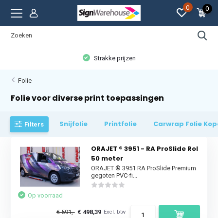
0
0
Strakke prijzen
Folie
Folie voor diverse print toepassingen
Snijfolie
Printfolie
Carwrap Folie Ko
Filters
ORAJET ® 3951 - RA ProSlide Rol
50 meter
ORAJET ® 3951 RA ProSlide Premium
gegoten PVC-fi...
Op voorraad
€ 591,-
€ 498,39
Excl. btw