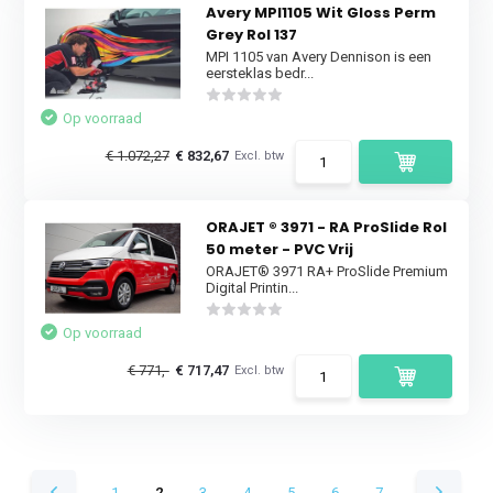
Avery MPI1105 Wit Gloss Perm
Grey Rol 137
MPI 1105 van Avery Dennison is een
eersteklas bedr...
Op voorraad
€ 1.072,27
€ 832,67
Excl. btw
ORAJET ® 3971 - RA ProSlide Rol
50 meter - PVC Vrij
ORAJET® 3971 RA+ ProSlide Premium
Digital Printin...
Op voorraad
€ 771,-
€ 717,47
Excl. btw
1
2
3
4
5
6
7