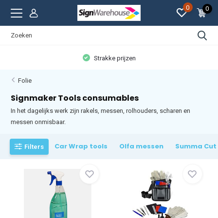
0
0
Strakke prijzen
Folie
Signmaker Tools consumables
In het dagelijks werk zijn rakels, messen, rolhouders, scharen en
messen onmisbaar.
Car Wrap tools
Olfa messen
Summa Cut 
Filters