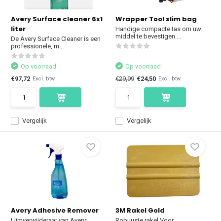
Avery Surface cleaner 6x1
Wrapper Tool slim bag
liter
Handige compacte tas om uw
middel te bevestigen....
De Avery Surface Cleaner is een
professionele, m...
Op voorraad
Op voorraad
€97,72
€29,99
€24,50
Excl. btw
Excl. btw
Vergelijk
Vergelijk
Avery Adhesive Remover
3M Rakel Gold
Lijmverwijderaar van Avery:
Robuuste rakel Voor