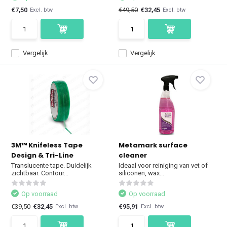
€7,50
€49,50
€32,45
Excl. btw
Excl. btw
Vergelijk
Vergelijk
3M™ Knifeless Tape
Metamark surface
Design & Tri-Line
cleaner
Translucente tape. Duidelijk
Ideaal voor reiniging van vet of
zichtbaar. Contour...
siliconen, wax...
Op voorraad
Op voorraad
€39,50
€32,45
€95,91
Excl. btw
Excl. btw