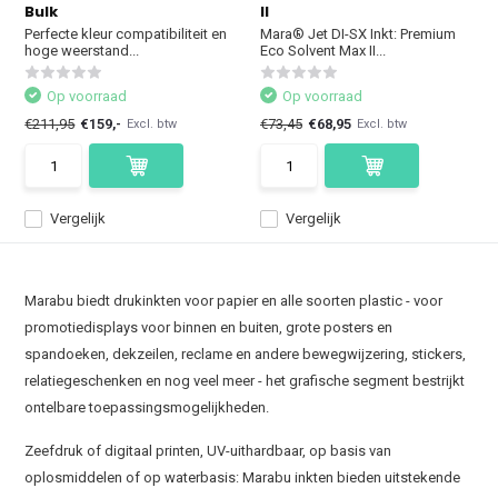
Bulk
II
Perfecte kleur compatibiliteit en
Mara® Jet DI-SX Inkt: Premium
hoge weerstand...
Eco Solvent Max II...
Op voorraad
Op voorraad
€211,95
€159,-
€73,45
€68,95
Excl. btw
Excl. btw
Vergelijk
Vergelijk
Marabu biedt drukinkten voor papier en alle soorten plastic - voor
promotiedisplays voor binnen en buiten, grote posters en
spandoeken, dekzeilen, reclame en andere bewegwijzering, stickers,
relatiegeschenken en nog veel meer - het grafische segment bestrijkt
ontelbare toepassingsmogelijkheden.
Zeefdruk of digitaal printen, UV-uithardbaar, op basis van
oplosmiddelen of op waterbasis: Marabu inkten bieden uitstekende