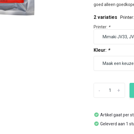
goed alleen goedkoper
2 variaties
Printer
Printer:
*
Kleur:
*
-
+
Artikel gaat per s
Geleverd aan 1 st