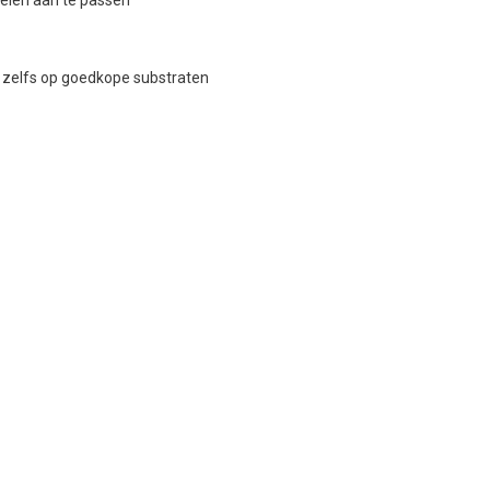
ielen aan te passen
 zelfs op goedkope substraten