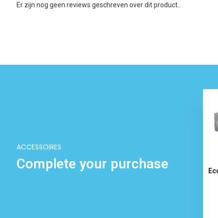
Er zijn nog geen reviews geschreven over dit product..
ACCESSOIRES
Complete your purchase
S21 Inkt - Mild Eco
Premium Mimaki SS21 Inkt
Ec
Solvent
€ 64,95
Excl. btw
€ 106,75
Excl. btw