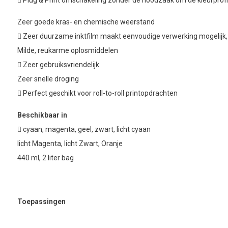
 Plug & Print omschakeling zonder de noodzaak om de kleurprof
Zeer goede kras- en chemische weerstand
 Zeer duurzame inktfilm maakt eenvoudige verwerking mogelijk,
Milde, reukarme oplosmiddelen
 Zeer gebruiksvriendelijk
Zeer snelle droging
 Perfect geschikt voor roll-to-roll printopdrachten
Beschikbaar in
 cyaan, magenta, geel, zwart, licht cyaan
licht Magenta, licht Zwart, Oranje
440 ml, 2 liter bag
Toepassingen