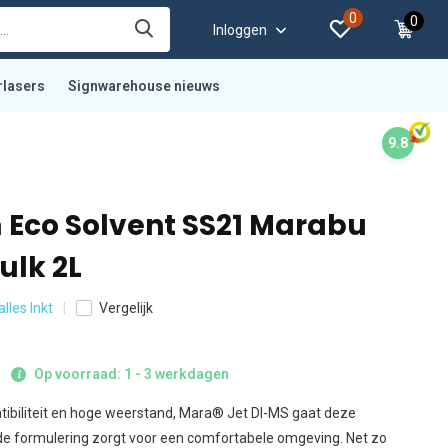
0
0
Inloggen
rlasers
Signwarehouse nieuws
9.8
Eco Solvent SS21 Marabu
ulk 2L
alles Inkt
Vergelijk
Op voorraad: 1 - 3 werkdagen
tibiliteit en hoge weerstand, Mara® Jet DI-MS gaat deze
lde formulering zorgt voor een comfortabele omgeving. Net zo