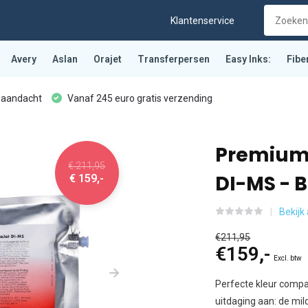
Klantenservice
Avery
Aslan
Orajet
Transferpersen
Easy Inks:
Fibe
 aandacht
Vanaf 245 euro gratis verzending
Premium 
€ 211,95
DI-MS - B
€ 159,-
Bekijk 
€211,95
€159,-
Excl. btw
Perfecte kleur compa
uitdaging aan: de mi