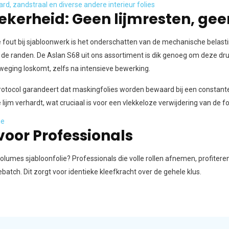
rd, zandstraal en diverse andere interieur folies
ekerheid: Geen lijmresten, gee
out bij sjabloonwerk is het onderschatten van de mechanische belasting.
 de randen. De Aslan S68 uit ons assortiment is dik genoeg om deze dru
weging loskomt, zelfs na intensieve bewerking.
tocol garandeert dat maskingfolies worden bewaard bij een constante
lijm verhardt, wat cruciaal is voor een vlekkeloze verwijdering van de fol
ie
voor Professionals
olumes sjabloonfolie? Professionals die volle rollen afnemen, profite
batch. Dit zorgt voor identieke kleefkracht over de gehele klus.