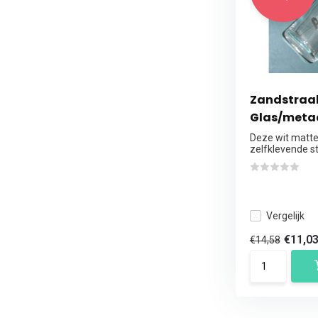
Zandstraal 
Glas/metaa
Deze wit matte
zelfklevende ste
Vergelijk
€11,0
€14,58