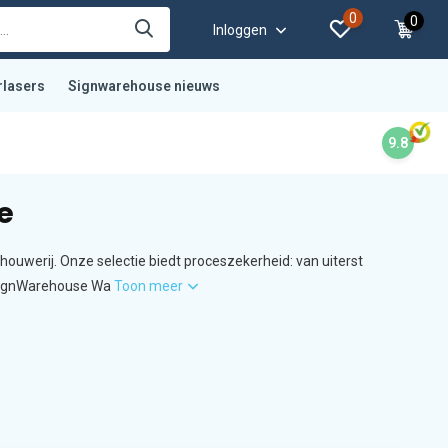
0
0
Inloggen
rlasers
Signwarehouse nieuws
9.8
e
nhouwerij. Onze selectie biedt proceszekerheid: van uiterst
t SignWarehouse Wa
Toon meer