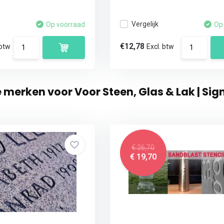
Vergelijk
Op voorraad
Op
€12,78
 btw
Excl. btw
e merken voor Voor Steen, Glas & Lak | S
€ 26,70
€ 19,70