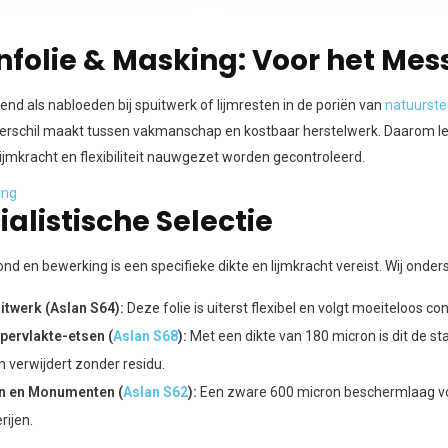
nfolie & Masking: Voor het Me
rend als nabloeden bij spuitwerk of lijmresten in de poriën van
natuurst
verschil maakt tussen vakmanschap en kostbaar herstelwerk. Daarom leve
jmkracht en flexibiliteit nauwgezet worden gecontroleerd.
ing
alistische Selectie
nd en bewerking is een specifieke dikte en lijmkracht vereist. Wij onde
itwerk (Aslan S64):
Deze folie is uiterst flexibel en volgt moeiteloos c
pervlakte-etsen (
Aslan S68
):
Met een dikte van 180 micron is dit de sta
 verwijdert zonder residu.
n en Monumenten (
Aslan S62
):
Een zware 600 micron beschermlaag voo
ijen.