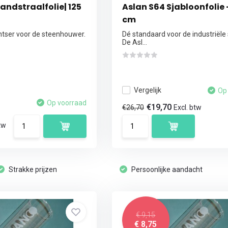
andstraalfolie| 125
Aslan S64 Sjabloonfolie 
cm
ntser voor de steenhouwer.
Dé standaard voor de industriële 
De Asl...
Vergelijk
Op
Op voorraad
€19,70
€26,70
Excl. btw
tw
Strakke prijzen
Persoonlijke aandacht
€ 9,15
€ 8,75