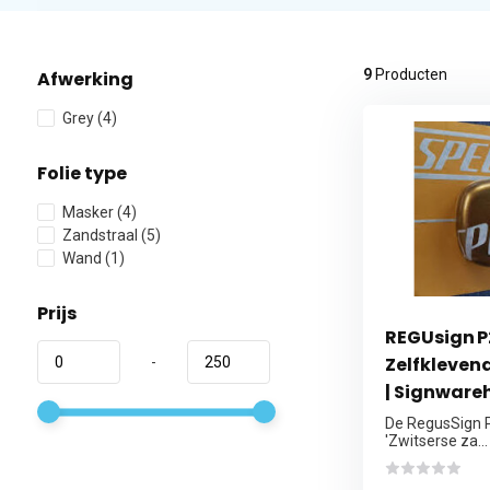
9
Producten
Afwerking
Grey
(4)
Folie type
Masker
(4)
Zandstraal
(5)
Wand
(1)
Prijs
REGUsign P
Zelfkleven
-
| Signware
De RegusSign P
'Zwitserse za...