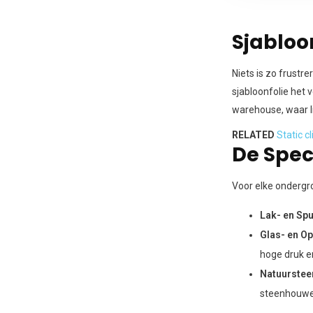
Sjabloo
Niets is zo frustre
sjabloonfolie het 
warehouse, waar li
RELATED
Static cl
De Speci
Voor elke ondergro
Lak- en Spu
Glas- en Op
hoge druk en
Natuurstee
steenhouwer