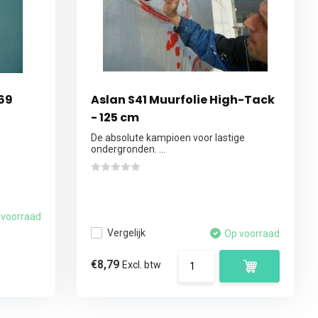
S69
Aslan S41 Muurfolie High-Tack
- 125 cm
De absolute kampioen voor lastige
ondergronden. ...
 voorraad
Vergelijk
Op voorraad
€8,79
Excl. btw