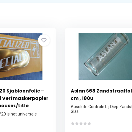
20 Sjabloonfolie –
Aslan S68 Zandstraalfol
d Verfmaskerpapier
cm , 180u
house</title
Absolute Controle bij Diep Zands
Glas.
20 is het universele
...