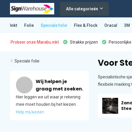
Alle categorieën
Inkt
Folie
Speciale folie
Flex & Flock
Oracal
3M
Probeer onze Marabu inkt
Strakke prijzen
Persoonlijke
Voor St
Speciale folie
Specialistische sj
Wij helpen je
flexibele masking 
graag met zoeken.
Hier leggen we uit waar je rekening
Zand
mee moet houden bij het kiezen.
Stee
Help mij kiezen