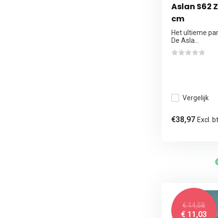
Aslan S62 Z
cm
Het ultieme pa
De Asla...
Vergelijk
€38,97
Excl. b
€ 14,58
€ 11,03