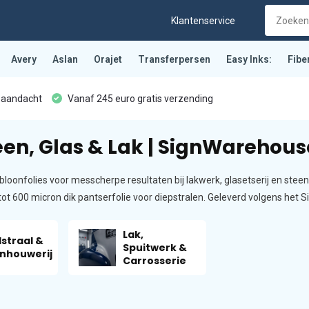
Klantenservice
Avery
Aslan
Orajet
Transferpersen
Easy Inks:
Fibe
 aandacht
Vanaf 245 euro gratis verzending
een, Glas & Lak | SignWarehous
abloonfolies voor messcherpe resultaten bij lakwerk, glasetserij en stee
tot 600 micron dik pantserfolie voor diepstralen. Geleverd volgens he
Lak,
straal &
Spuitwerk &
nhouwerij
Carrosserie