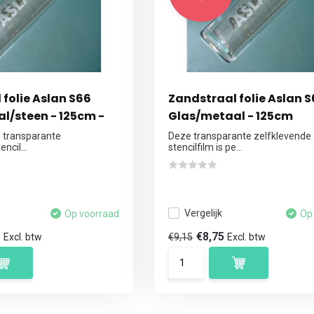
folie Aslan S66
Zandstraal folie Aslan 
l/steen - 125cm -
Glas/metaal - 125cm
 transparante
Deze transparante zelfklevende
ncil...
stencilfilm is pe...
Vergelijk
Op voorraad
Op
3
€8,75
€9,15
Excl. btw
Excl. btw