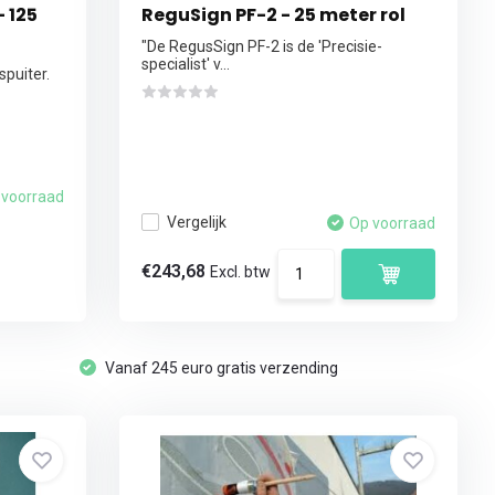
- 125
ReguSign PF-2 - 25 meter rol
"De RegusSign PF-2 is de 'Precisie-
specialist' v...
spuiter.
 voorraad
Vergelijk
Op voorraad
€243,68
Excl. btw
Vanaf 245 euro gratis verzending