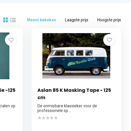
Meest bekeken
Laagste prijs
Hoogste prijs
ie -125
Aslan 85 K Masking Tape - 125
cm
tralen op
De onmisbare klassieker voor de
professionele sp...