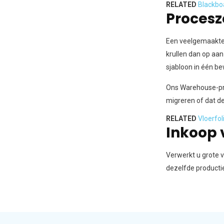
RELATED
Blackboa
Procesz
Een veelgemaakte f
krullen dan op aan
sjabloon in één be
Ons Warehouse-pro
migreren of dat de 
RELATED
Vloerfol
Inkoop 
Verwerkt u grote v
dezelfde productie