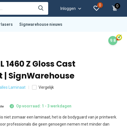
0
0
Inloggen
rlasers
Signwarehouse nieuws
9.8
 1460 Z Gloss Cast
 | SignWarehouse
 alles Laminaat
Vergelijk
Op voorraad: 1 - 3 werkdagen
 btw
s niet zomaar een laminaat; het is de bodyguard van je printwerk.
 voor professionals die geen genoegen nemen met minder dan