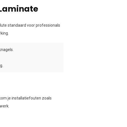
 Laminate
lute standaard voor professionals
king.
knagels.
g.
om je installatiefouten zoals
lwerk.