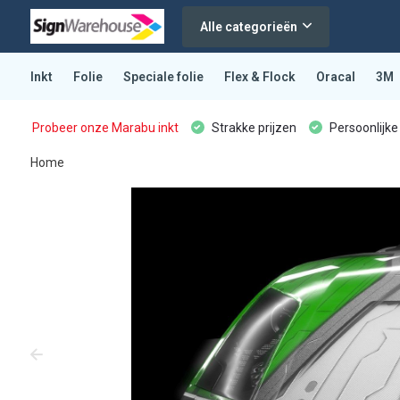
Alle categorieën
Inkt
Folie
Speciale folie
Flex & Flock
Oracal
3M
Probeer onze Marabu inkt
Strakke prijzen
Persoonlijke
Home