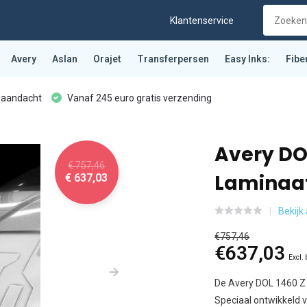
Klantenservice
Avery
Aslan
Orajet
Transferpersen
Easy Inks:
Fibe
 aandacht
Vanaf 245 euro gratis verzending
Avery DOL
€ 757,46
Laminaat
€ 637,03
Bekijk
€757,46
€637,03
Excl.
De Avery DOL 1460 Z i
Speciaal ontwikkeld