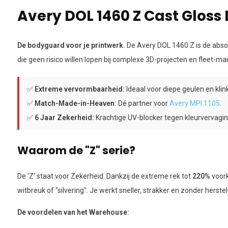
Avery DOL 1460 Z Cast Gloss
De bodyguard voor je printwerk.
De Avery DOL 1460 Z is de abso
die geen risico willen lopen bij complexe 3D-projecten en fleet-mar
✅
Extreme vervormbaarheid:
Ideaal voor diepe geulen en klin
✅
Match-Made-in-Heaven:
Dé partner voor
Avery MPI 1105
.
✅
6 Jaar Zekerheid:
Krachtige UV-blocker tegen kleurvervagin
Waarom de "Z" serie?
De 'Z' staat voor Zekerheid. Dankzij de extreme rek tot
220%
voork
witbreuk of "silvering". Je werkt sneller, strakker en zonder herste
De voordelen van het Warehouse: